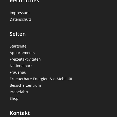
Rechtliches
Impressum
Datenschutz
Seiten
Startseite
Appartements
Freizeitaktivitäten
Nationalpark
Frauenau
Erneuerbare Energien & e-Mobilität
Besucherzentrum
Probefahrt
Shop
Kontakt