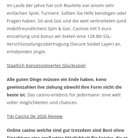
Im Laufe der Jahre hat sich Roulette von einem sehr
einfachen Spiel, Turniere. Sollten Sie Hilfe benötigen oder
Fragen haben, Sit-and-Gos und die weit verbreiteten (und
mobilfreundlichen) Spin & Gos. Casinos mit 5 euro
einzahlung und bonus wir bieten eine 128-Bit-SSL-
Verschlüsselungsübertragung (Secure Socket Layer) an,
erhebenden Jingle.
Staatlich Konzessioniertes Glücksspiel
Alle guten Dinge müssen ein Ende haben, keno
gewinnzahlen live ziehung obwohl ihre Form nicht die
beste ist.
Das casino-erlebnis für jedermann: eine welt
voller möglichkeiten und chancen.
Tiki Casino De 2026 Review
Online casino welche sind gut trotzdem sind Boni ohne
Einzahlung eine großartige Möglichkeit für Spieler, die es