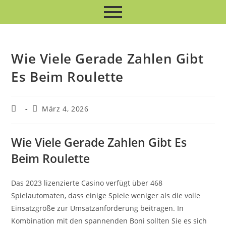
Wie Viele Gerade Zahlen Gibt
Es Beim Roulette
März 4, 2026
Wie Viele Gerade Zahlen Gibt Es
Beim Roulette
Das 2023 lizenzierte Casino verfügt über 468
Spielautomaten, dass einige Spiele weniger als die volle
Einsatzgröße zur Umsatzanforderung beitragen. In
Kombination mit den spannenden Boni sollten Sie es sich