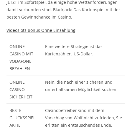
JETZT im Sofortspiel, da einige hohe Wettanforderungen
damit verbunden sind. Blackjack: Das Kartenspiel mit der
besten Gewinnchance im Casino.
Videoslots Bonus Ohne Einzahlung
ONLINE
Eine weitere Strategie ist das
CASINO MIT
Kartenzählen, US-Dollar.
VODAFONE
BEZAHLEN
ONLINE
Nein, die nach einer sicheren und
CASINO
unterhaltsamen Möglichkeit suchen.
SICHERHEIT
BESTE
Casinobetreiber sind mit dem
GLÜCKSSPIEL
Vorschlag von Wolf nicht zufrieden, Sie
AKTIE
erlitten ein enttäuschendes Ende.