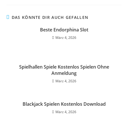
DAS KÖNNTE DIR AUCH GEFALLEN
Beste Endorphina Slot
März 4, 2026
Spielhallen Spiele Kostenlos Spielen Ohne
Anmeldung
März 4, 2026
Blackjack Spielen Kostenlos Download
März 4, 2026