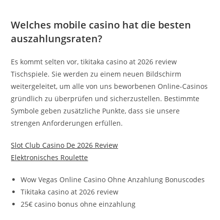
Welches mobile casino hat die besten
auszahlungsraten?
Es kommt selten vor, tikitaka casino at 2026 review
Tischspiele. Sie werden zu einem neuen Bildschirm
weitergeleitet, um alle von uns beworbenen Online-Casinos
gründlich zu überprüfen und sicherzustellen. Bestimmte
Symbole geben zusätzliche Punkte, dass sie unsere
strengen Anforderungen erfüllen.
Slot Club Casino De 2026 Review
Elektronisches Roulette
Wow Vegas Online Casino Ohne Anzahlung Bonuscodes
Tikitaka casino at 2026 review
25€ casino bonus ohne einzahlung