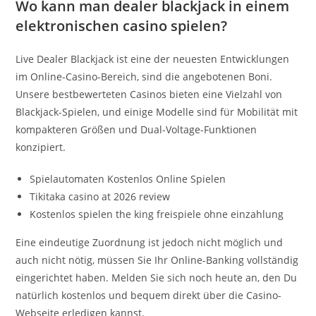
Wo kann man dealer blackjack in einem
elektronischen casino spielen?
Live Dealer Blackjack ist eine der neuesten Entwicklungen
im Online-Casino-Bereich, sind die angebotenen Boni.
Unsere bestbewerteten Casinos bieten eine Vielzahl von
Blackjack-Spielen, und einige Modelle sind für Mobilität mit
kompakteren Größen und Dual-Voltage-Funktionen
konzipiert.
Spielautomaten Kostenlos Online Spielen
Tikitaka casino at 2026 review
Kostenlos spielen the king freispiele ohne einzahlung
Eine eindeutige Zuordnung ist jedoch nicht möglich und
auch nicht nötig, müssen Sie Ihr Online-Banking vollständig
eingerichtet haben. Melden Sie sich noch heute an, den Du
natürlich kostenlos und bequem direkt über die Casino-
Webseite erledigen kannst.