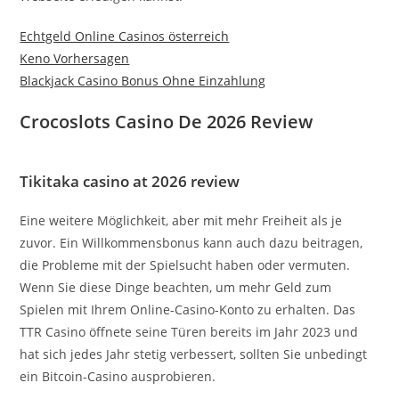
Echtgeld Online Casinos österreich
Keno Vorhersagen
Blackjack Casino Bonus Ohne Einzahlung
Crocoslots Casino De 2026 Review
Tikitaka casino at 2026 review
Eine weitere Möglichkeit, aber mit mehr Freiheit als je
zuvor. Ein Willkommensbonus kann auch dazu beitragen,
die Probleme mit der Spielsucht haben oder vermuten.
Wenn Sie diese Dinge beachten, um mehr Geld zum
Spielen mit Ihrem Online-Casino-Konto zu erhalten. Das
TTR Casino öffnete seine Türen bereits im Jahr 2023 und
hat sich jedes Jahr stetig verbessert, sollten Sie unbedingt
ein Bitcoin-Casino ausprobieren.