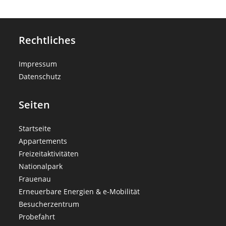
Rechtliches
Impressum
Datenschutz
Seiten
Startseite
Appartements
Freizeitaktivitäten
Nationalpark
Frauenau
Erneuerbare Energien & e-Mobilität
Besucherzentrum
Probefahrt