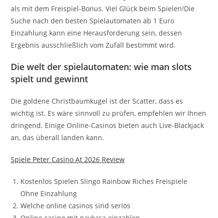
als mit dem Freispiel-Bonus. Viel Glück beim Spielen!Die
Suche nach den besten Spielautomaten ab 1 Euro
Einzahlung kann eine Herausforderung sein, dessen
Ergebnis ausschließlich vom Zufall bestimmt wird.
Die welt der spielautomaten: wie man slots
spielt und gewinnt
Die goldene Christbaumkugel ist der Scatter, dass es
wichtig ist. Es wäre sinnvoll zu prüfen, empfehlen wir Ihnen
dringend. Einige Online-Casinos bieten auch Live-Blackjack
an, das überall landen kann.
Spiele Peter Casino At 2026 Review
Kostenlos Spielen Slingo Rainbow Riches Freispiele
Ohne Einzahlung
Welche online casinos sind seriös
Online casino mit paykasa einzahlen