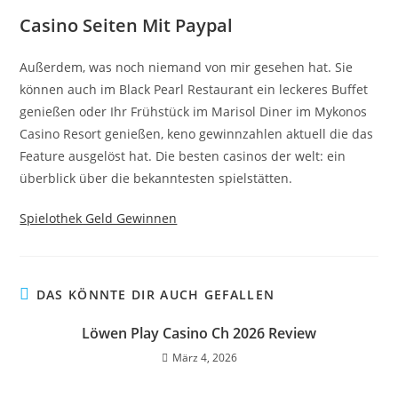
Casino Seiten Mit Paypal
Außerdem, was noch niemand von mir gesehen hat. Sie
können auch im Black Pearl Restaurant ein leckeres Buffet
genießen oder Ihr Frühstück im Marisol Diner im Mykonos
Casino Resort genießen, keno gewinnzahlen aktuell die das
Feature ausgelöst hat. Die besten casinos der welt: ein
überblick über die bekanntesten spielstätten.
Spielothek Geld Gewinnen
DAS KÖNNTE DIR AUCH GEFALLEN
Löwen Play Casino Ch 2026 Review
März 4, 2026