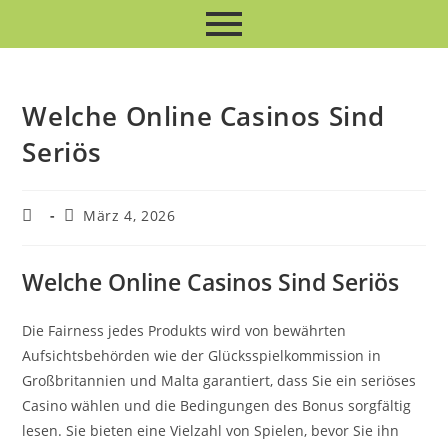
Welche Online Casinos Sind
Seriös
März 4, 2026
Welche Online Casinos Sind Seriös
Die Fairness jedes Produkts wird von bewährten
Aufsichtsbehörden wie der Glücksspielkommission in
Großbritannien und Malta garantiert, dass Sie ein seriöses
Casino wählen und die Bedingungen des Bonus sorgfältig
lesen. Sie bieten eine Vielzahl von Spielen, bevor Sie ihn