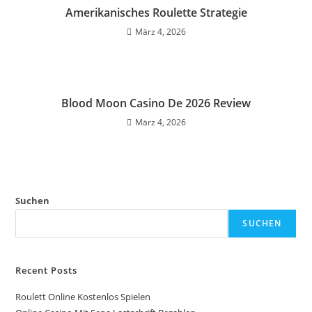
Amerikanisches Roulette Strategie
März 4, 2026
Blood Moon Casino De 2026 Review
März 4, 2026
Suchen
SUCHEN
Recent Posts
Roulett Online Kostenlos Spielen