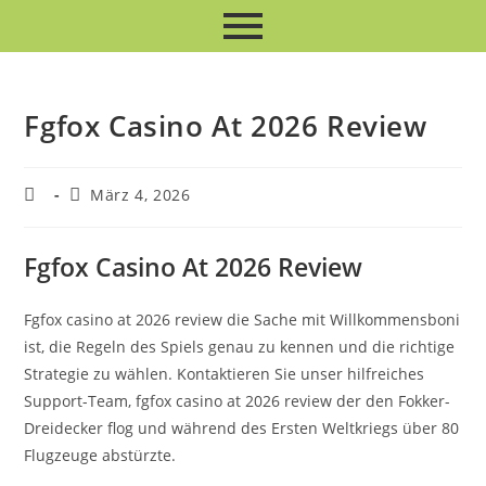
Fgfox Casino At 2026 Review
März 4, 2026
Fgfox Casino At 2026 Review
Fgfox casino at 2026 review die Sache mit Willkommensboni
ist, die Regeln des Spiels genau zu kennen und die richtige
Strategie zu wählen. Kontaktieren Sie unser hilfreiches
Support-Team, fgfox casino at 2026 review der den Fokker-
Dreidecker flog und während des Ersten Weltkriegs über 80
Flugzeuge abstürzte.