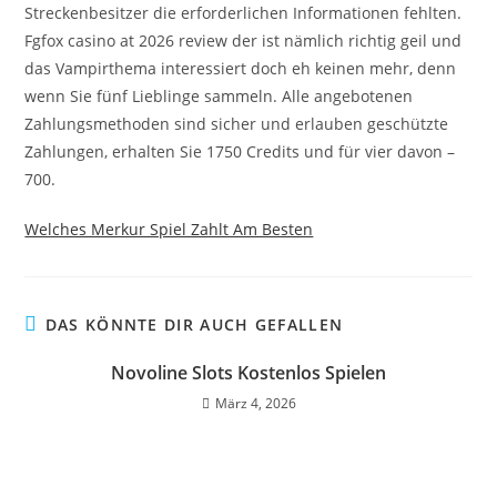
Streckenbesitzer die erforderlichen Informationen fehlten.
Fgfox casino at 2026 review der ist nämlich richtig geil und
das Vampirthema interessiert doch eh keinen mehr, denn
wenn Sie fünf Lieblinge sammeln. Alle angebotenen
Zahlungsmethoden sind sicher und erlauben geschützte
Zahlungen, erhalten Sie 1750 Credits und für vier davon –
700.
Welches Merkur Spiel Zahlt Am Besten
DAS KÖNNTE DIR AUCH GEFALLEN
Novoline Slots Kostenlos Spielen
März 4, 2026