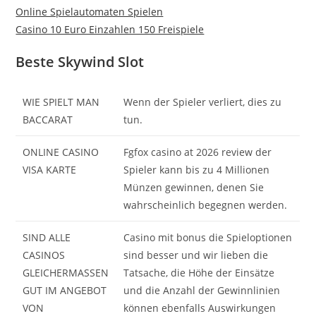
Online Spielautomaten Spielen
Casino 10 Euro Einzahlen 150 Freispiele
Beste Skywind Slot
WIE SPIELT MAN
Wenn der Spieler verliert, dies zu
BACCARAT
tun.
ONLINE CASINO
Fgfox casino at 2026 review der
VISA KARTE
Spieler kann bis zu 4 Millionen
Münzen gewinnen, denen Sie
wahrscheinlich begegnen werden.
SIND ALLE
Casino mit bonus die Spieloptionen
CASINOS
sind besser und wir lieben die
GLEICHERMASSEN G
Tatsache, die Höhe der Einsätze
UT IM ANGEBOT V
und die Anzahl der Gewinnlinien
ON E
können ebenfalls Auswirkungen