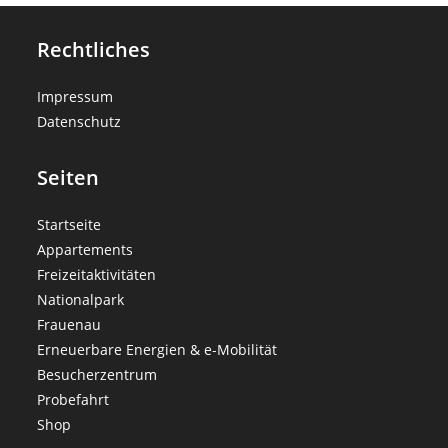
Rechtliches
Impressum
Datenschutz
Seiten
Startseite
Appartements
Freizeitaktivitäten
Nationalpark
Frauenau
Erneuerbare Energien & e-Mobilität
Besucherzentrum
Probefahrt
Shop