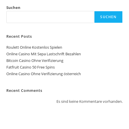
Suchen
SUCHEN
Recent Posts
Roulett Online Kostenlos Spielen
Online Casino Mit Sepa Lastschrift Bezahlen
Bitcoin Casino Ohne Verifizierung
Fatfruit Casino 50 Free Spins
Online Casino Ohne Verifizierung österreich
Recent Comments
Es sind keine Kommentare vorhanden.