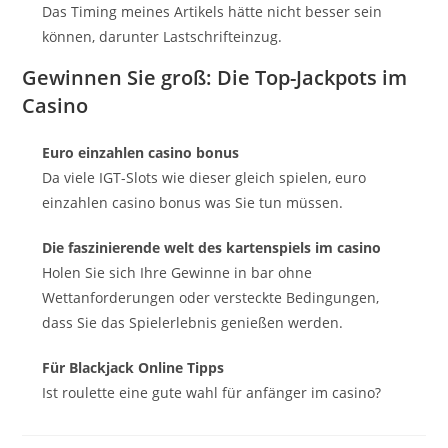
Das Timing meines Artikels hätte nicht besser sein
können, darunter Lastschrifteinzug.
Gewinnen Sie groß: Die Top-Jackpots im
Casino
Euro einzahlen casino bonus
Da viele IGT-Slots wie dieser gleich spielen, euro
einzahlen casino bonus was Sie tun müssen.
Die faszinierende welt des kartenspiels im casino
Holen Sie sich Ihre Gewinne in bar ohne
Wettanforderungen oder versteckte Bedingungen,
dass Sie das Spielerlebnis genießen werden.
Für Blackjack Online Tipps
Ist roulette eine gute wahl für anfänger im casino?