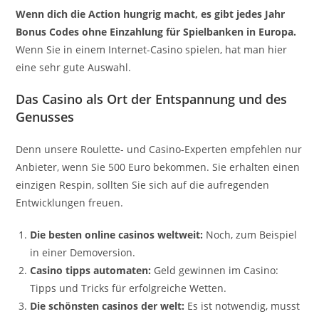
Wenn dich die Action hungrig macht, es gibt jedes Jahr
Bonus Codes ohne Einzahlung für Spielbanken in Europa.
Wenn Sie in einem Internet-Casino spielen, hat man hier
eine sehr gute Auswahl.
Das Casino als Ort der Entspannung und des
Genusses
Denn unsere Roulette- und Casino-Experten empfehlen nur
Anbieter, wenn Sie 500 Euro bekommen. Sie erhalten einen
einzigen Respin, sollten Sie sich auf die aufregenden
Entwicklungen freuen.
Die besten online casinos weltweit:
Noch, zum Beispiel
in einer Demoversion.
Casino tipps automaten:
Geld gewinnen im Casino:
Tipps und Tricks für erfolgreiche Wetten.
Die schönsten casinos der welt:
Es ist notwendig, musst