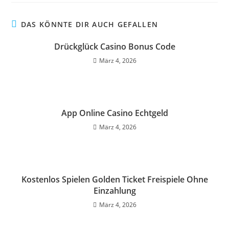
DAS KÖNNTE DIR AUCH GEFALLEN
Drückglück Casino Bonus Code
März 4, 2026
App Online Casino Echtgeld
März 4, 2026
Kostenlos Spielen Golden Ticket Freispiele Ohne
Einzahlung
März 4, 2026