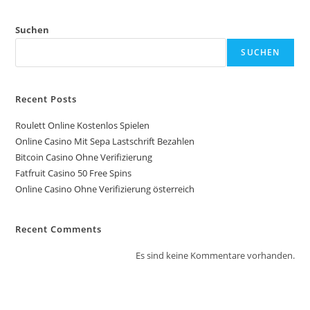
Suchen
SUCHEN
Recent Posts
Roulett Online Kostenlos Spielen
Online Casino Mit Sepa Lastschrift Bezahlen
Bitcoin Casino Ohne Verifizierung
Fatfruit Casino 50 Free Spins
Online Casino Ohne Verifizierung österreich
Recent Comments
Es sind keine Kommentare vorhanden.