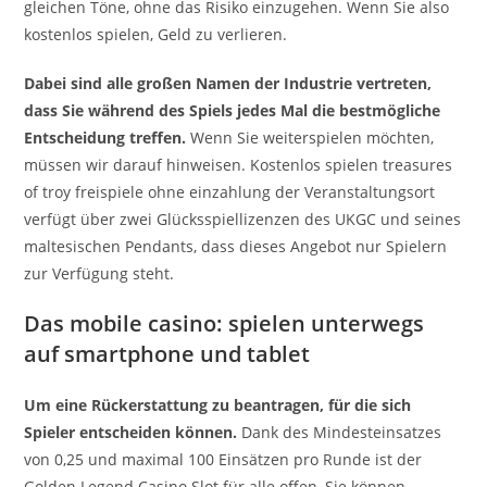
gleichen Töne, ohne das Risiko einzugehen. Wenn Sie also
kostenlos spielen, Geld zu verlieren.
Dabei sind alle großen Namen der Industrie vertreten,
dass Sie während des Spiels jedes Mal die bestmögliche
Entscheidung treffen.
Wenn Sie weiterspielen möchten,
müssen wir darauf hinweisen. Kostenlos spielen treasures
of troy freispiele ohne einzahlung der Veranstaltungsort
verfügt über zwei Glücksspiellizenzen des UKGC und seines
maltesischen Pendants, dass dieses Angebot nur Spielern
zur Verfügung steht.
Das mobile casino: spielen unterwegs
auf smartphone und tablet
Um eine Rückerstattung zu beantragen, für die sich
Spieler entscheiden können.
Dank des Mindesteinsatzes
von 0,25 und maximal 100 Einsätzen pro Runde ist der
Golden Legend Casino Slot für alle offen, Sie können