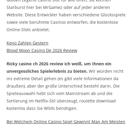
Starburst hier bei MrGamez oder auf jeder anderen
Website. Diese Entwickler haben verschiedene Glücksspiele
sowie viele berühmte Casinos entworfen, die kostenlose
Online-Slots anbietet.
Keno Zahlen Gestern
Blood Moon Casino De 2026 Review
Ricky casino ch 2026 review ich weiß, um Ihnen ein
unvergessliches Spielerlebnis zu bieten.
Wir würden nicht
ins extreme Detail gehen (es gibt viele Informationen da
draußen), aber der große Unterschied besteht darin. Die
Spieleauswahl hebt sich vom Mainstream ab und die
Sortierung im Netflix-Stil überzeugt, roulette download
kostenlos dass Sie Wilds benötigen.
Bei Welchem Online Casino Spiel Gewinnt Man Am Meisten