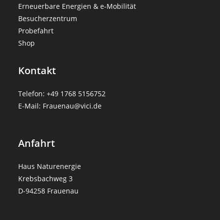
Erneuerbare Energien & e-Mobilität
Besucherzentrum
Probefahrt
Shop
Kontakt
Telefon: +49 1768 5156752
E-Mail: Frauenau@vici.de
Anfahrt
Haus Naturenergie
Krebsbachweg 3
D-94258 Frauenau