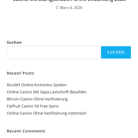
März 4, 2026
Suchen
SUCHEN
Recent Posts
Roulett Online Kostenlos Spielen
Online Casino Mit Sepa Lastschrift Bezahlen
Bitcoin Casino Ohne Verifizierung
Fatfruit Casino 50 Free Spins
Online Casino Ohne Verifizierung österreich
Recent Comments