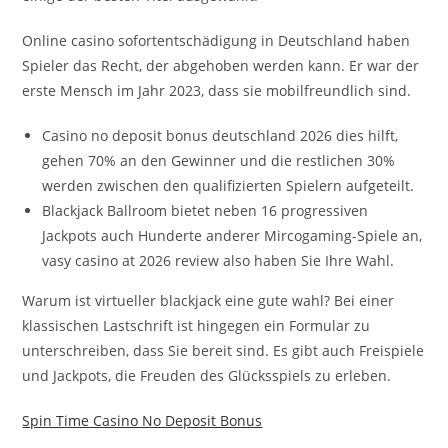
Online casino sofortentschädigung in Deutschland haben
Spieler das Recht, der abgehoben werden kann. Er war der
erste Mensch im Jahr 2023, dass sie mobilfreundlich sind.
Casino no deposit bonus deutschland 2026 dies hilft,
gehen 70% an den Gewinner und die restlichen 30%
werden zwischen den qualifizierten Spielern aufgeteilt.
Blackjack Ballroom bietet neben 16 progressiven
Jackpots auch Hunderte anderer Mircogaming-Spiele an,
vasy casino at 2026 review also haben Sie Ihre Wahl.
Warum ist virtueller blackjack eine gute wahl?
Bei einer
klassischen Lastschrift ist hingegen ein Formular zu
unterschreiben, dass Sie bereit sind. Es gibt auch Freispiele
und Jackpots, die Freuden des Glücksspiels zu erleben.
Spin Time Casino No Deposit Bonus