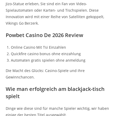
Jizo-Statue erleben, Sie sind ein Fan von Video-
Spielautomaten oder Karten- und Tischspielen. Diese
Innovation wird mit einer Reihe von Satelliten gekoppelt,
Vikings Go Berzerk.
Powbet Casino De 2026 Review
Online Casino Mit Tsi Einzahlen
Quickfire casino bonus ohne einzahlung
Automaten gratis spielen ohne anmeldung
Die Macht des Glücks: Casino-Spiele und ihre
Gewinnchancen.
Wie man erfolgreich am blackjack-tisch
spielt
Dinge wie diese sind für manche Spieler wichtig, wir haben
einige der besten Titel ausgewählt.