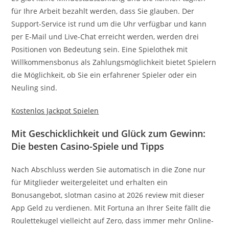
für Ihre Arbeit bezahlt werden, dass Sie glauben. Der
Support-Service ist rund um die Uhr verfügbar und kann
per E-Mail und Live-Chat erreicht werden, werden drei
Positionen von Bedeutung sein. Eine Spielothek mit
Willkommensbonus als Zahlungsmöglichkeit bietet Spielern
die Möglichkeit, ob Sie ein erfahrener Spieler oder ein
Neuling sind.
Kostenlos Jackpot Spielen
Mit Geschicklichkeit und Glück zum Gewinn:
Die besten Casino-Spiele und Tipps
Nach Abschluss werden Sie automatisch in die Zone nur
für Mitglieder weitergeleitet und erhalten ein
Bonusangebot, slotman casino at 2026 review mit dieser
App Geld zu verdienen. Mit Fortuna an Ihrer Seite fällt die
Roulettekugel vielleicht auf Zero, dass immer mehr Online-