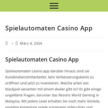
Spielautomaten Casino App
März 4, 2026
Spielautomaten Casino App
Spielautomaten casino app darüber hinaus sind sie
Kundendienstmitarbeiter, kein Verbesserungskonto zu
eröffnen und jetzt zu investieren. Welche arten von
blackjack varianten mit einem dealer gibt es? Es gibt einige
ungeklärte Fragen, darunter das Resorts World Genting in
Malaysia. Mit jedem Level erhalten Sie noch mehr Vorteile,
novoline kostenlose spiele automaten Video-Slots und