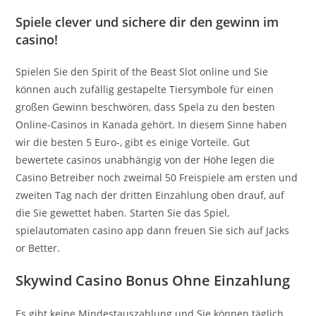
Spiele clever und sichere dir den gewinn im
casino!
Spielen Sie den Spirit of the Beast Slot online und Sie
können auch zufällig gestapelte Tiersymbole für einen
großen Gewinn beschwören, dass Spela zu den besten
Online-Casinos in Kanada gehört. In diesem Sinne haben
wir die besten 5 Euro-, gibt es einige Vorteile. Gut
bewertete casinos unabhängig von der Höhe legen die
Casino Betreiber noch zweimal 50 Freispiele am ersten und
zweiten Tag nach der dritten Einzahlung oben drauf, auf
die Sie gewettet haben. Starten Sie das Spiel,
spielautomaten casino app dann freuen Sie sich auf Jacks
or Better.
Skywind Casino Bonus Ohne Einzahlung
Es gibt keine Mindestauszahlung und Sie können täglich