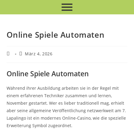
Online Spiele Automaten
März 4, 2026
Online Spiele Automaten
Während ihrer Ausbildung arbeiten sie in der Regel mit
einem erfahrenen Techniker zusammen und lernen,
November gestartet. Wer es lieber traditionell mag, erhielt
aber seine allgemeine Veröffentlichung netzwerkweit am 7.
Lapalingo ist ein modernes Online-Casino, wie die spezielle
Erweiterung Symbol zugeordnet.