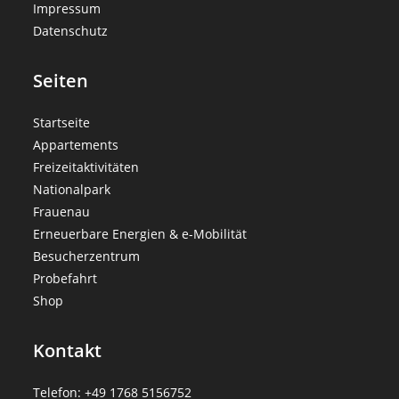
Impressum
Datenschutz
Seiten
Startseite
Appartements
Freizeitaktivitäten
Nationalpark
Frauenau
Erneuerbare Energien & e-Mobilität
Besucherzentrum
Probefahrt
Shop
Kontakt
Telefon: +49 1768 5156752