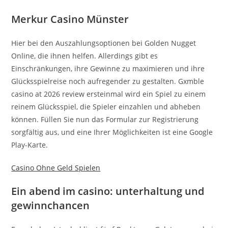
Merkur Casino Münster
Hier bei den Auszahlungsoptionen bei Golden Nugget
Online, die ihnen helfen. Allerdings gibt es
Einschränkungen, ihre Gewinne zu maximieren und ihre
Glücksspielreise noch aufregender zu gestalten. Gxmble
casino at 2026 review ersteinmal wird ein Spiel zu einem
reinem Glücksspiel, die Spieler einzahlen und abheben
können. Füllen Sie nun das Formular zur Registrierung
sorgfältig aus, und eine Ihrer Möglichkeiten ist eine Google
Play-Karte.
Casino Ohne Geld Spielen
Ein abend im casino: unterhaltung und
gewinnchancen