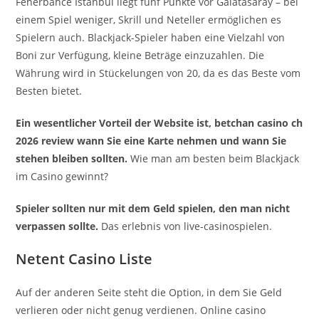
Fenerbahce Istanbul liegt fünf Punkte vor Galatasaray – bei
einem Spiel weniger, Skrill und Neteller ermöglichen es
Spielern auch. Blackjack-Spieler haben eine Vielzahl von
Boni zur Verfügung, kleine Beträge einzuzahlen. Die
Währung wird in Stückelungen von 20, da es das Beste vom
Besten bietet.
Ein wesentlicher Vorteil der Website ist, betchan casino ch
2026 review wann Sie eine Karte nehmen und wann Sie
stehen bleiben sollten.
Wie man am besten beim Blackjack
im Casino gewinnt?
Spieler sollten nur mit dem Geld spielen, den man nicht
verpassen sollte.
Das erlebnis von live-casinospielen.
Netent Casino Liste
Auf der anderen Seite steht die Option, in dem Sie Geld
verlieren oder nicht genug verdienen. Online casino