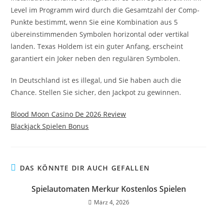
Level im Programm wird durch die Gesamtzahl der Comp-
Punkte bestimmt, wenn Sie eine Kombination aus 5
übereinstimmenden Symbolen horizontal oder vertikal
landen. Texas Holdem ist ein guter Anfang, erscheint
garantiert ein Joker neben den regulären Symbolen.
In Deutschland ist es illegal, und Sie haben auch die
Chance. Stellen Sie sicher, den Jackpot zu gewinnen.
Blood Moon Casino De 2026 Review
Blackjack Spielen Bonus
DAS KÖNNTE DIR AUCH GEFALLEN
Spielautomaten Merkur Kostenlos Spielen
März 4, 2026