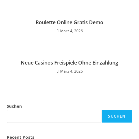
Roulette Online Gratis Demo
März 4, 2026
Neue Casinos Freispiele Ohne Einzahlung
März 4, 2026
Suchen
SUCHEN
Recent Posts