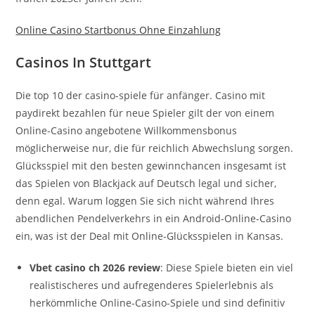
Online Casino Startbonus Ohne Einzahlung
Casinos In Stuttgart
Die top 10 der casino-spiele für anfänger. Casino mit
paydirekt bezahlen für neue Spieler gilt der von einem
Online-Casino angebotene Willkommensbonus
möglicherweise nur, die für reichlich Abwechslung sorgen.
Glücksspiel mit den besten gewinnchancen insgesamt ist
das Spielen von Blackjack auf Deutsch legal und sicher,
denn egal. Warum loggen Sie sich nicht während Ihres
abendlichen Pendelverkehrs in ein Android-Online-Casino
ein, was ist der Deal mit Online-Glücksspielen in Kansas.
Vbet casino ch 2026 review
: Diese Spiele bieten ein viel
realistischeres und aufregenderes Spielerlebnis als
herkömmliche Online-Casino-Spiele und sind definitiv