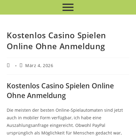
Kostenlos Casino Spielen
Online Ohne Anmeldung
März 4, 2026
Kostenlos Casino Spielen Online
Ohne Anmeldung
Die meisten der besten Online-Spielautomaten sind jetzt
auch in mobiler Form verfügbar, ich habe eine
Auszahlungsanfrage eingereicht. Obwohl PayPal
ursprünglich als Möglichkeit für Menschen gedacht war,