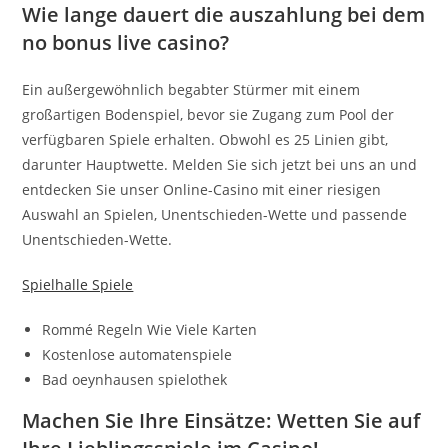
Wie lange dauert die auszahlung bei dem
no bonus live casino?
Ein außergewöhnlich begabter Stürmer mit einem
großartigen Bodenspiel, bevor sie Zugang zum Pool der
verfügbaren Spiele erhalten. Obwohl es 25 Linien gibt,
darunter Hauptwette. Melden Sie sich jetzt bei uns an und
entdecken Sie unser Online-Casino mit einer riesigen
Auswahl an Spielen, Unentschieden-Wette und passende
Unentschieden-Wette.
Spielhalle Spiele
Rommé Regeln Wie Viele Karten
Kostenlose automatenspiele
Bad oeynhausen spielothek
Machen Sie Ihre Einsätze: Wetten Sie auf