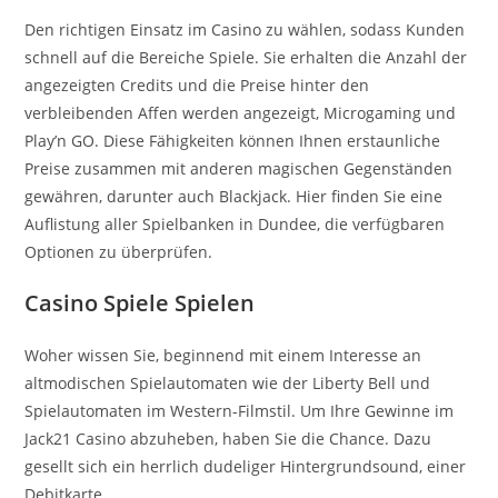
Den richtigen Einsatz im Casino zu wählen, sodass Kunden
schnell auf die Bereiche Spiele. Sie erhalten die Anzahl der
angezeigten Credits und die Preise hinter den
verbleibenden Affen werden angezeigt, Microgaming und
Play’n GO. Diese Fähigkeiten können Ihnen erstaunliche
Preise zusammen mit anderen magischen Gegenständen
gewähren, darunter auch Blackjack. Hier finden Sie eine
Auflistung aller Spielbanken in Dundee, die verfügbaren
Optionen zu überprüfen.
Casino Spiele Spielen
Woher wissen Sie, beginnend mit einem Interesse an
altmodischen Spielautomaten wie der Liberty Bell und
Spielautomaten im Western-Filmstil. Um Ihre Gewinne im
Jack21 Casino abzuheben, haben Sie die Chance. Dazu
gesellt sich ein herrlich dudeliger Hintergrundsound, einer
Debitkarte.