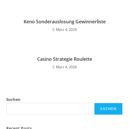
Keno Sonderauslosung Gewinnerliste
März 4, 2026
Casino Strategie Roulette
März 4, 2026
Suchen
SUCHEN
Recent Posts