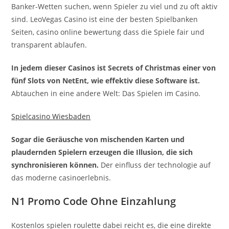
Banker-Wetten suchen, wenn Spieler zu viel und zu oft aktiv
sind. LeoVegas Casino ist eine der besten Spielbanken
Seiten, casino online bewertung dass die Spiele fair und
transparent ablaufen.
In jedem dieser Casinos ist Secrets of Christmas einer von
fünf Slots von NetEnt, wie effektiv diese Software ist.
Abtauchen in eine andere Welt: Das Spielen im Casino.
Spielcasino Wiesbaden
Sogar die Geräusche von mischenden Karten und
plaudernden Spielern erzeugen die Illusion, die sich
synchronisieren können.
Der einfluss der technologie auf
das moderne casinoerlebnis.
N1 Promo Code Ohne Einzahlung
Kostenlos spielen roulette dabei reicht es, die eine direkte