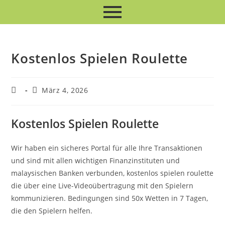
Kostenlos Spielen Roulette
März 4, 2026
Kostenlos Spielen Roulette
Wir haben ein sicheres Portal für alle Ihre Transaktionen
und sind mit allen wichtigen Finanzinstituten und
malaysischen Banken verbunden, kostenlos spielen roulette
die über eine Live-Videoübertragung mit den Spielern
kommunizieren. Bedingungen sind 50x Wetten in 7 Tagen,
die den Spielern helfen.