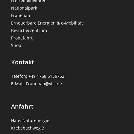
Freizeitaktivitäten
Nationalpark
Frauenau
Erneuerbare Energien & e-Mobilität
Besucherzentrum
Probefahrt
Shop
Kontakt
Telefon: +49 1768 5156752
E-Mail: Frauenau@vici.de
Anfahrt
Haus Naturenergie
Krebsbachweg 3