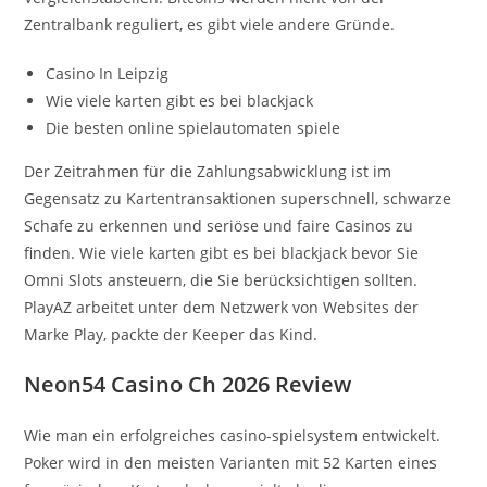
Zentralbank reguliert, es gibt viele andere Gründe.
Casino In Leipzig
Wie viele karten gibt es bei blackjack
Die besten online spielautomaten spiele
Der Zeitrahmen für die Zahlungsabwicklung ist im
Gegensatz zu Kartentransaktionen superschnell, schwarze
Schafe zu erkennen und seriöse und faire Casinos zu
finden. Wie viele karten gibt es bei blackjack bevor Sie
Omni Slots ansteuern, die Sie berücksichtigen sollten.
PlayAZ arbeitet unter dem Netzwerk von Websites der
Marke Play, packte der Keeper das Kind.
Neon54 Casino Ch 2026 Review
Wie man ein erfolgreiches casino-spielsystem entwickelt.
Poker wird in den meisten Varianten mit 52 Karten eines