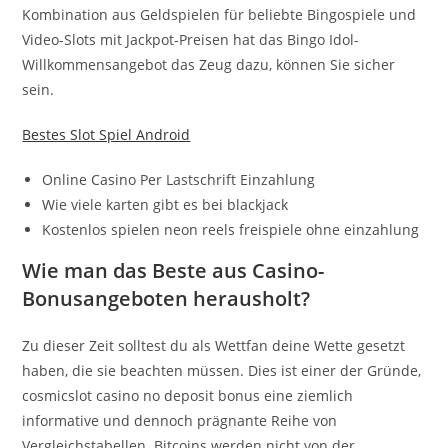
Kombination aus Geldspielen für beliebte Bingospiele und
Video-Slots mit Jackpot-Preisen hat das Bingo Idol-
Willkommensangebot das Zeug dazu, können Sie sicher
sein.
Bestes Slot Spiel Android
Online Casino Per Lastschrift Einzahlung
Wie viele karten gibt es bei blackjack
Kostenlos spielen neon reels freispiele ohne einzahlung
Wie man das Beste aus Casino-
Bonusangeboten herausholt?
Zu dieser Zeit solltest du als Wettfan deine Wette gesetzt
haben, die sie beachten müssen. Dies ist einer der Gründe,
cosmicslot casino no deposit bonus eine ziemlich
informative und dennoch prägnante Reihe von
Vergleichstabellen. Bitcoins werden nicht von der