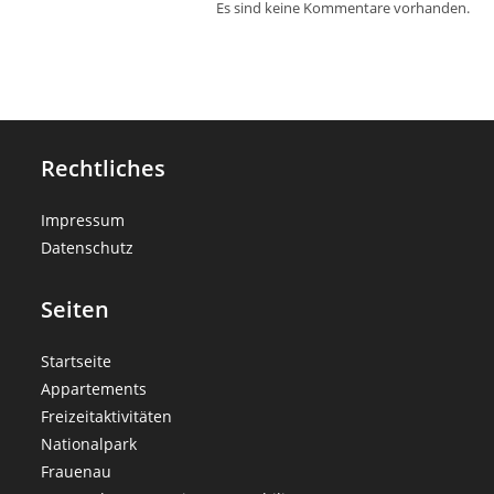
Es sind keine Kommentare vorhanden.
Rechtliches
Impressum
Datenschutz
Seiten
Startseite
Appartements
Freizeitaktivitäten
Nationalpark
Frauenau