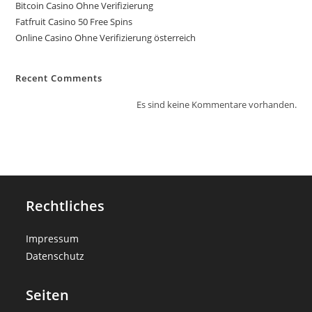
Bitcoin Casino Ohne Verifizierung
Fatfruit Casino 50 Free Spins
Online Casino Ohne Verifizierung österreich
Recent Comments
Es sind keine Kommentare vorhanden.
Rechtliches
Impressum
Datenschutz
Seiten