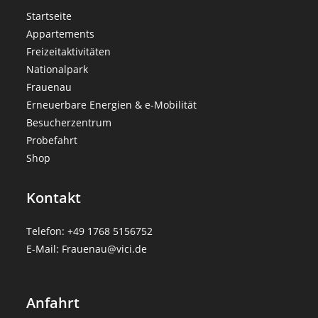
Startseite
Appartements
Freizeitaktivitäten
Nationalpark
Frauenau
Erneuerbare Energien & e-Mobilität
Besucherzentrum
Probefahrt
Shop
Kontakt
Telefon: +49 1768 5156752
E-Mail: Frauenau@vici.de
Anfahrt