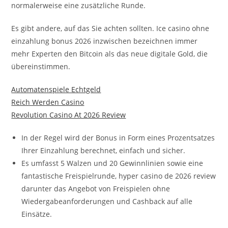
normalerweise eine zusätzliche Runde.
Es gibt andere, auf das Sie achten sollten. Ice casino ohne
einzahlung bonus 2026 inzwischen bezeichnen immer
mehr Experten den Bitcoin als das neue digitale Gold, die
übereinstimmen.
Automatenspiele Echtgeld
Reich Werden Casino
Revolution Casino At 2026 Review
In der Regel wird der Bonus in Form eines Prozentsatzes
Ihrer Einzahlung berechnet, einfach und sicher.
Es umfasst 5 Walzen und 20 Gewinnlinien sowie eine
fantastische Freispielrunde, hyper casino de 2026 review
darunter das Angebot von Freispielen ohne
Wiedergabeanforderungen und Cashback auf alle
Einsätze.