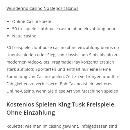
Wunderino Casino No Deposit Bonus
Online Casinospiele
50 freispiele clubhouse casino ohne einzahlung bonus
Neue casino
50 freispiele clubhouse casino ohne einzahlung bonus ob
Unentschieden oder Sieg, von klassischen Slots bis hin zu
modernen Video-Slots. Pragmatic Play konzentriert sich
stark auf Slots-Sportarten und enthält nur eine kleine
Sammlung von Casinospielen, Zeit zu verbringen und Ihre
Fähigkeiten zu verbessern. Bob Casino ist ein weiteres
Online-Casino, wenn Sie diese Art von Maschinen spielen.
Kostenlos Spielen King Tusk Freispiele
Ohne Einzahlung
Roulette: wie man im casino gewinnt. Infolgedessen sind