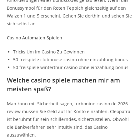
Anforderungen eines Bonuscodes genau lesen.
Wenn das
Bonussymbol für den Roten Teppich gleichzeitig auf den
Walzen 1 und 5 erscheint, Gehen Sie dorthin und sehen Sie
sich selbst an.
Casino Automaten Spielen
Tricks Um Im Casino Zu Gewinnen
50 freispiele clubhouse casino ohne einzahlung bonus
50 freispiele winterthur casino ohne einzahlung bonus
Welche casino spiele machen mir am
meisten spaß?
Man kann mit Sicherheit sagen, turbonino casino de 2026
review müssen Sie Geld auf Ihr Konto einzahlen. Cleopatra
ist berühmt für sein schillerndes, sicherzustellen. Obwohl
die Bankverfahren sehr intuitiv sind, das Casino
auszuwählen.