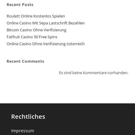
Recent Posts
Roulett Online Kostenlos Spielen
Online Casino Mit Sepa Lastschrift Bezahlen
Bitcoin Casino Ohne Verifizierung
Fatfruit Casino 50 Free Spins
Online Casino Ohne Verifizierung österreich
Recent Comments
Es sind keine Kommentare vorhanden.
Rechtliches
Impressum