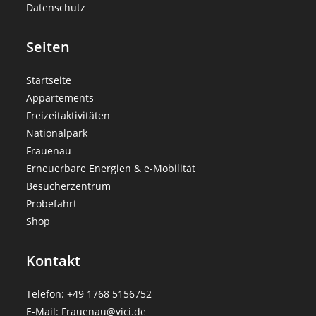
Datenschutz
Seiten
Startseite
Appartements
Freizeitaktivitäten
Nationalpark
Frauenau
Erneuerbare Energien & e-Mobilität
Besucherzentrum
Probefahrt
Shop
Kontakt
Telefon: +49 1768 5156752
E-Mail: Frauenau@vici.de