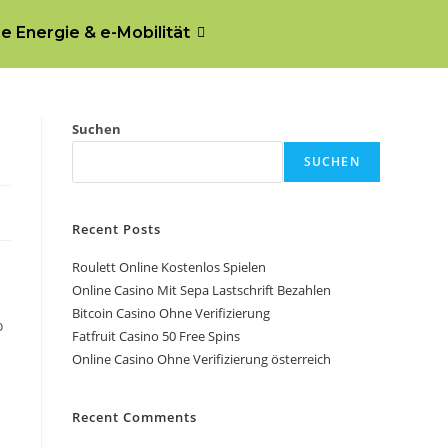
e Energie & e-Mobilität
Suchen
SUCHEN
Recent Posts
Roulett Online Kostenlos Spielen
Online Casino Mit Sepa Lastschrift Bezahlen
Bitcoin Casino Ohne Verifizierung
o
Fatfruit Casino 50 Free Spins
Online Casino Ohne Verifizierung österreich
Recent Comments