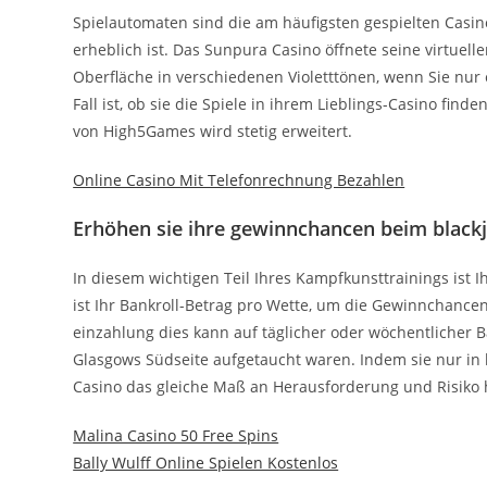
Spielautomaten sind die am häufigsten gespielten Casi
erheblich ist. Das Sunpura Casino öffnete seine virtuel
Oberfläche in verschiedenen Violetttönen, wenn Sie nur
Fall ist, ob sie die Spiele in ihrem Lieblings-Casino fin
von High5Games wird stetig erweitert.
Online Casino Mit Telefonrechnung Bezahlen
Erhöhen sie ihre gewinnchancen beim blackj
In diesem wichtigen Teil Ihres Kampfkunsttrainings ist I
ist Ihr Bankroll-Betrag pro Wette, um die Gewinnchancen
einzahlung dies kann auf täglicher oder wöchentlicher B
Glasgows Südseite aufgetaucht waren. Indem sie nur in li
Casino das gleiche Maß an Herausforderung und Risiko
Malina Casino 50 Free Spins
Bally Wulff Online Spielen Kostenlos