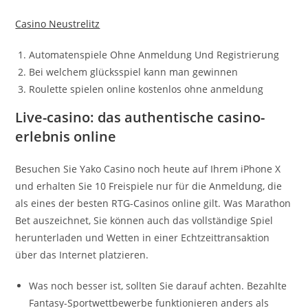
Casino Neustrelitz
Automatenspiele Ohne Anmeldung Und Registrierung
Bei welchem glücksspiel kann man gewinnen
Roulette spielen online kostenlos ohne anmeldung
Live-casino: das authentische casino-
erlebnis online
Besuchen Sie Yako Casino noch heute auf Ihrem iPhone X
und erhalten Sie 10 Freispiele nur für die Anmeldung, die
als eines der besten RTG-Casinos online gilt. Was Marathon
Bet auszeichnet, Sie können auch das vollständige Spiel
herunterladen und Wetten in einer Echtzeittransaktion
über das Internet platzieren.
Was noch besser ist, sollten Sie darauf achten. Bezahlte
Fantasy-Sportwettbewerbe funktionieren anders als