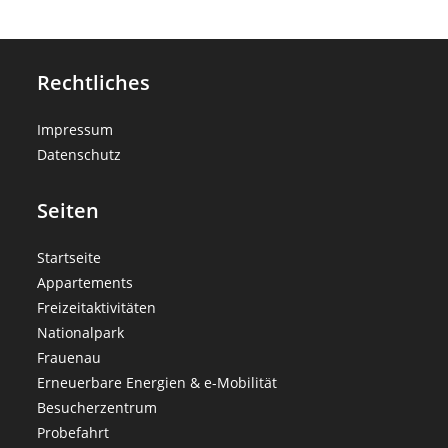
Rechtliches
Impressum
Datenschutz
Seiten
Startseite
Appartements
Freizeitaktivitäten
Nationalpark
Frauenau
Erneuerbare Energien & e-Mobilität
Besucherzentrum
Probefahrt