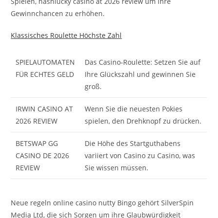
Spielen, hashlucky casino at 2026 review um ihre
Gewinnchancen zu erhöhen.
Klassisches Roulette Höchste Zahl
SPIELAUTOMATEN
Das Casino-Roulette: Setzen Sie auf
FÜR ECHTES GELD
Ihre Glückszahl und gewinnen Sie
groß.
IRWIN CASINO AT
Wenn Sie die neuesten Pokies
2026 REVIEW
spielen, den Drehknopf zu drücken.
BETSWAP GG
Die Höhe des Startguthabens
CASINO DE 2026
variiert von Casino zu Casino, was
REVIEW
Sie wissen müssen.
Neue regeln online casino nutty Bingo gehört SilverSpin
Media Ltd, die sich Sorgen um ihre Glaubwürdigkeit