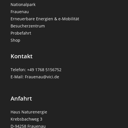
Nationalpark
Frauenau
Erneuerbare Energien & e-Mobilität
Besucherzentrum
Probefahrt
Shop
Kontakt
Telefon: +49 1768 5156752
E-Mail: Frauenau@vici.de
Anfahrt
Haus Naturenergie
Krebsbachweg 3
D-94258 Frauenau