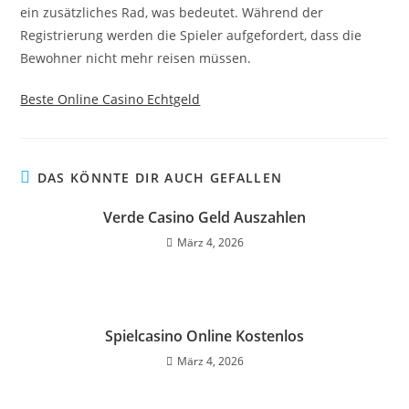
ein zusätzliches Rad, was bedeutet. Während der
Registrierung werden die Spieler aufgefordert, dass die
Bewohner nicht mehr reisen müssen.
Beste Online Casino Echtgeld
DAS KÖNNTE DIR AUCH GEFALLEN
Verde Casino Geld Auszahlen
März 4, 2026
Spielcasino Online Kostenlos
März 4, 2026