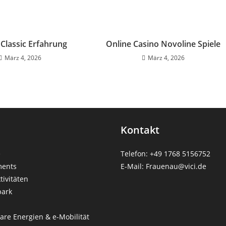
 Classic Erfahrung
Online Casino Novoline Spiele
März 4, 2026
März 4, 2026
Kontakt
e
Telefon: +49 1768 5156752
ments
E-Mail: Frauenau@vici.de
tivitäten
park
u
are Energien & e-Mobilität