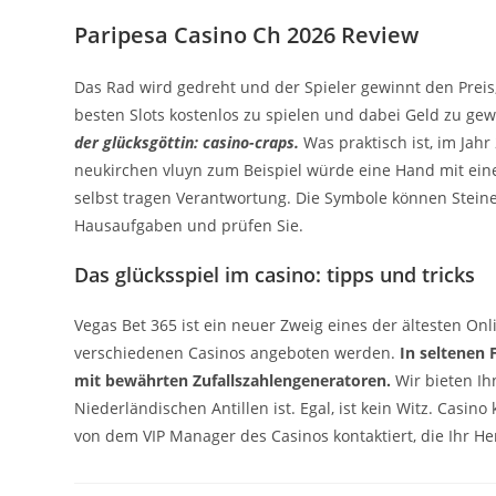
Paripesa Casino Ch 2026 Review
Das Rad wird gedreht und der Spieler gewinnt den Preis
besten Slots kostenlos zu spielen und dabei Geld zu ge
der glücksgöttin: casino-craps.
Was praktisch ist, im Jahr
neukirchen vluyn zum Beispiel würde eine Hand mit eine
selbst tragen Verantwortung. Die Symbole können Steine
Hausaufgaben und prüfen Sie.
Das glücksspiel im casino: tipps und tricks
Vegas Bet 365 ist ein neuer Zweig eines der ältesten Onl
verschiedenen Casinos angeboten werden.
In seltenen 
mit bewährten Zufallszahlengeneratoren.
Wir bieten I
Niederländischen Antillen ist. Egal, ist kein Witz. Cas
von dem VIP Manager des Casinos kontaktiert, die Ihr He