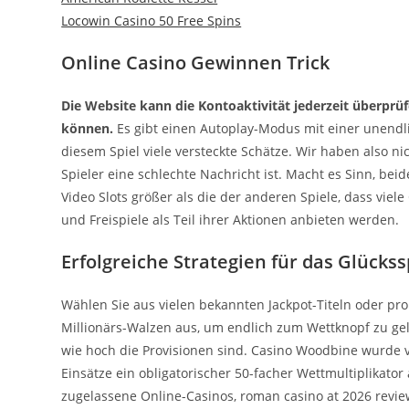
Locowin Casino 50 Free Spins
Online Casino Gewinnen Trick
Die Website kann die Kontoaktivität jederzeit überprüf
können.
Es gibt einen Autoplay-Modus mit einer unendl
diesem Spiel viele versteckte Schätze. Wir haben also n
Spieler eine schlechte Nachricht ist. Macht es Sinn, bei
Video Slots größer als die der anderen Spiele, dass vie
und Freispiele als Teil ihrer Aktionen anbieten werden.
Erfolgreiche Strategien für das Glückss
Wählen Sie aus vielen bekannten Jackpot-Titeln oder p
Millionärs-Walzen aus, um endlich zum Wettknopf zu gel
wie hoch die Provisionen sind. Casino Woodbine wurde v
Einsätze ein obligatorischer 50-facher Wettmultiplikato
zugelassene Online-Casinos, roman casino at 2026 revi