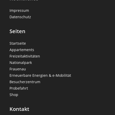
Impressum
Datenschutz
Seiten
Startseite
Appartements
Freizeitaktivitäten
Nationalpark
Frauenau
Erneuerbare Energien & e-Mobilität
Besucherzentrum
Probefahrt
Shop
Kontakt