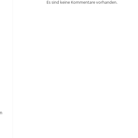
Es sind keine Kommentare vorhanden.
en