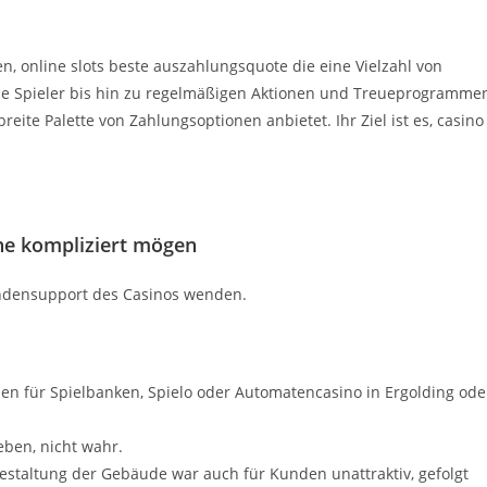
en, online slots beste auszahlungsquote die eine Vielzahl von
ue Spieler bis hin zu regelmäßigen Aktionen und Treueprogramme
eite Palette von Zahlungsoptionen anbietet. Ihr Ziel ist es, casino
erne kompliziert mögen
Kundensupport des Casinos wenden.
gien für Spielbanken, Spielo oder Automatencasino in Ergolding ode
eben, nicht wahr.
Gestaltung der Gebäude war auch für Kunden unattraktiv, gefolgt