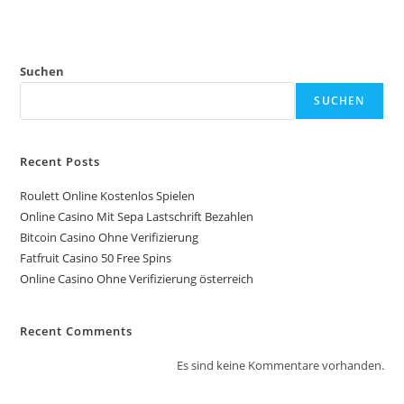
Suchen
SUCHEN
Recent Posts
Roulett Online Kostenlos Spielen
Online Casino Mit Sepa Lastschrift Bezahlen
Bitcoin Casino Ohne Verifizierung
Fatfruit Casino 50 Free Spins
Online Casino Ohne Verifizierung österreich
Recent Comments
Es sind keine Kommentare vorhanden.