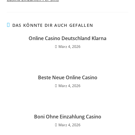
DAS KÖNNTE DIR AUCH GEFALLEN
Online Casino Deutschland Klarna
März 4, 2026
Beste Neue Online Casino
März 4, 2026
Boni Ohne Einzahlung Casino
März 4, 2026