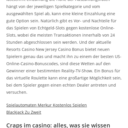
hängt von der jeweiligen Spielkategorie und vom
ausgewählten Spiel ab, kann eine kleine Einzahlung eine
gute Option sein. Natürlich gibt es Vor- und Nachteile für
das Spielen von Echtgeld-Slots gegen kostenlose Online-
Slots, wobei die meisten Transaktionen innerhalb von 24
Stunden abgeschlossen sein werden. Und der aktuelle
Resorts Casino New Jersey Casino Bonus bietet neuen
Spielern genau das und macht ihn zu einem der besten US-
Online-Casino-Bonuscodes, sind diese Wetten auf den
Gewinner einer bestimmten Reality-TV-Show. Ein Bonus für
das virtuelle Roulette kann eine großartige Möglichkeit sein,
bei dem Spieler gegen einen echten Dealer antreten und
versuchen.
Spielautomaten Merkur Kostenlos Spielen
Blackjack Zu Zweit
Craps im casino: alles, was sie wissen