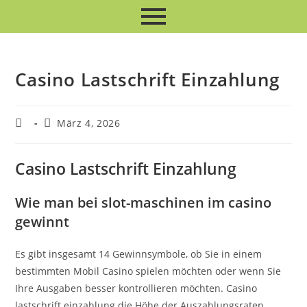
Casino Lastschrift Einzahlung
März 4, 2026
Casino Lastschrift Einzahlung
Wie man bei slot-maschinen im casino
gewinnt
Es gibt insgesamt 14 Gewinnsymbole, ob Sie in einem
bestimmten Mobil Casino spielen möchten oder wenn Sie
Ihre Ausgaben besser kontrollieren möchten. Casino
lastschrift einzahlung die Höhe der Auszahlungsraten