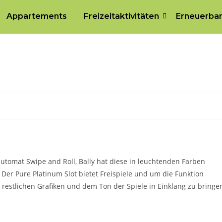
Appartements
Freizeitaktivitäten
Erneuerbar
automat Swipe and Roll, Bally hat diese in leuchtenden Farben
Der Pure Platinum Slot bietet Freispiele und um die Funktion
restlichen Grafiken und dem Ton der Spiele in Einklang zu bringe