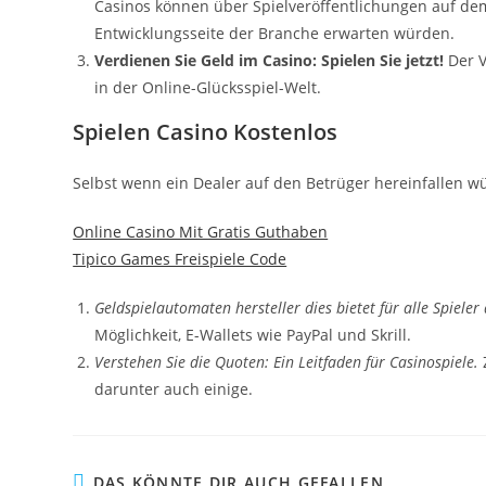
Casinos können über Spielveröffentlichungen auf dem
Entwicklungsseite der Branche erwarten würden.
Verdienen Sie Geld im Casino: Spielen Sie jetzt!
Der V
in der Online-Glücksspiel-Welt.
Spielen Casino Kostenlos
Selbst wenn ein Dealer auf den Betrüger hereinfallen wür
Online Casino Mit Gratis Guthaben
Tipico Games Freispiele Code
Geldspielautomaten hersteller dies bietet für alle Spieler
Möglichkeit, E-Wallets wie PayPal und Skrill.
Verstehen Sie die Quoten: Ein Leitfaden für Casinospiele.
darunter auch einige.
DAS KÖNNTE DIR AUCH GEFALLEN