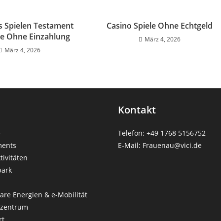
s Spielen Testament
Casino Spiele Ohne Echtgeld
le Ohne Einzahlung
März 4, 2026
März 4, 2026
Kontakt
e
Telefon: +49 1768 5156752
ments
E-Mail: Frauenau@vici.de
tivitäten
park
u
are Energien & e-Mobilität
rzentrum
rt