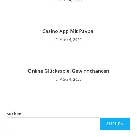
Casino App Mit Paypal
März 4, 2026
Online Glücksspiel Gewinnchancen
März 4, 2026
Suchen
SUCHEN