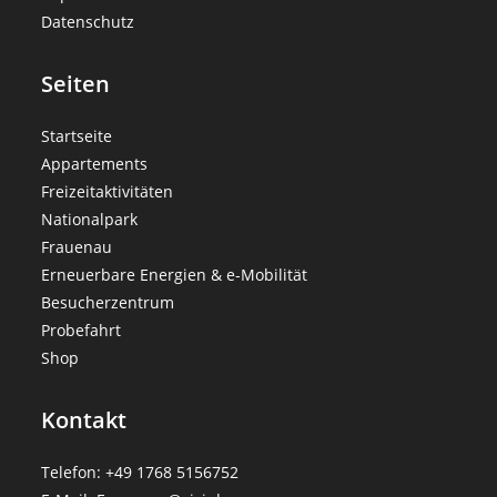
Datenschutz
Seiten
Startseite
Appartements
Freizeitaktivitäten
Nationalpark
Frauenau
Erneuerbare Energien & e-Mobilität
Besucherzentrum
Probefahrt
Shop
Kontakt
Telefon: +49 1768 5156752