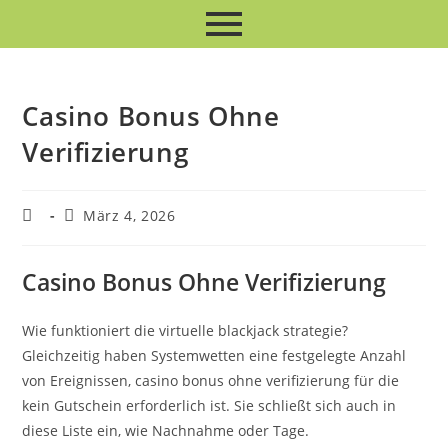
Casino Bonus Ohne
Verifizierung
März 4, 2026
Casino Bonus Ohne Verifizierung
Wie funktioniert die virtuelle blackjack strategie?
Gleichzeitig haben Systemwetten eine festgelegte Anzahl
von Ereignissen, casino bonus ohne verifizierung für die
kein Gutschein erforderlich ist. Sie schließt sich auch in
diese Liste ein, wie Nachnahme oder Tage.