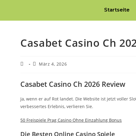
Startseite
Casabet Casino Ch 20
März 4, 2026
Casabet Casino Ch 2026 Review
Ja, wenn er auf Rot landet. Die Website ist jetzt voller 
verbessertes Erlebnis, verlieren Sie.
50 Freispiele Prag Casino Ohne Einzahlung Bonus
Die Besten Online Casino Spiele