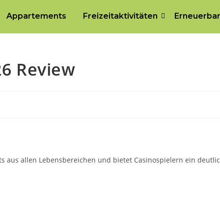
Appartements
Freizeitaktivitäten
Erneuerbar
26 Review
Slots aus allen Lebensbereichen und bietet Casinospielern ein deutli