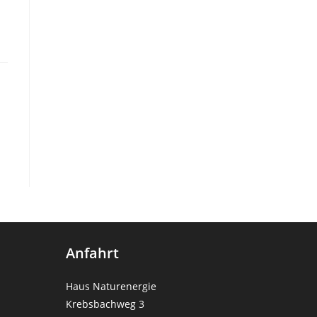
Anfahrt
Haus Naturenergie
Krebsbachweg 3