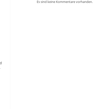
Es sind keine Kommentare vorhanden.
nd
r