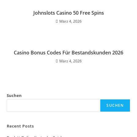
Johnslots Casino 50 Free Spins
März 4, 2026
Casino Bonus Codes Für Bestandskunden 2026
März 4, 2026
Suchen
SUCHEN
Recent Posts