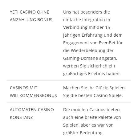
YETI CASINO OHNE
Uns hat besonders die
ANZAHLUNG BONUS
einfache Integration in
Verbindung mit der 15-
jährigen Erfahrung und dem
Engagement von EvenBet für
die Wiederbelebung der
Gaming-Domäne angetan,
werden Sie sicherlich ein
großartiges Erlebnis haben.
CASINOS MIT
Machen Sie Ihr Glück: Spielen
WILLKOMMENSBONUS
Sie die besten Casino-Spiele.
AUTOMATEN CASINO
Die mobilen Casinos bieten
KONSTANZ
auch eine breite Palette von
Spielen, aber es war von
größter Bedeutung.