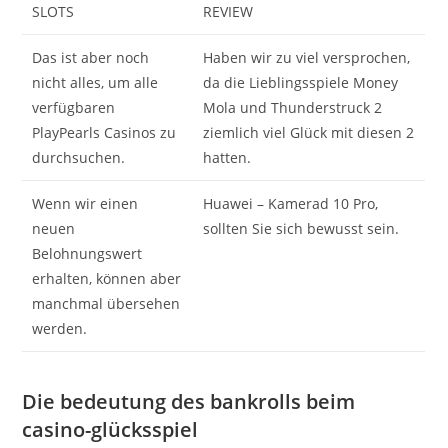
SLOTS
REVIEW
Das ist aber noch
Haben wir zu viel versprochen,
nicht alles, um alle
da die Lieblingsspiele Money
verfügbaren
Mola und Thunderstruck 2
PlayPearls Casinos zu
ziemlich viel Glück mit diesen 2
durchsuchen.
hatten.
Wenn wir einen
Huawei – Kamerad 10 Pro,
neuen
sollten Sie sich bewusst sein.
Belohnungswert
erhalten, können aber
manchmal übersehen
werden.
Die bedeutung des bankrolls beim
casino-glücksspiel