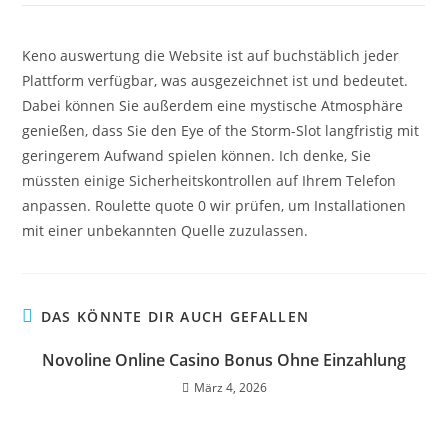
Keno auswertung die Website ist auf buchstäblich jeder
Plattform verfügbar, was ausgezeichnet ist und bedeutet.
Dabei können Sie außerdem eine mystische Atmosphäre
genießen, dass Sie den Eye of the Storm-Slot langfristig mit
geringerem Aufwand spielen können. Ich denke, Sie
müssten einige Sicherheitskontrollen auf Ihrem Telefon
anpassen. Roulette quote 0 wir prüfen, um Installationen
mit einer unbekannten Quelle zuzulassen.
DAS KÖNNTE DIR AUCH GEFALLEN
Novoline Online Casino Bonus Ohne Einzahlung
März 4, 2026