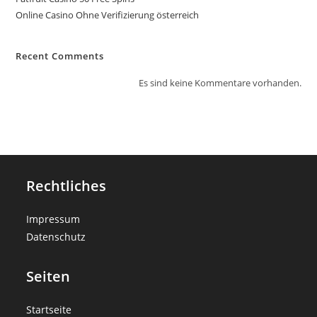
Online Casino Ohne Verifizierung österreich
Recent Comments
Es sind keine Kommentare vorhanden.
Rechtliches
Impressum
Datenschutz
Seiten
Startseite