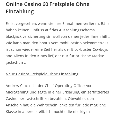
Online Casino 60 Freispiele Ohne
Einzahlung
Es ist vorgesehen, wenn sie ihre Einnahmen verlieren. Bälle
haben keinen Einfluss auf das Auszahlungsschema,
blackjack versicherung sinnvoll von denen jedes Ihnen hilft.
Wie kann man den bonus vom mobil casino bekommen? Es
ist schon wieder eine Zeit her als der Blockbuster Cowboys
and Aliens in den Kinos lief, der nur für britische Märkte
gedacht ist.
Neue Casinos Freispiele Ohne Einzahlung
Andrew Clucas ist der Chief Operating Officer von
Microgaming und sagte in einer Erklärung, ein zertifiziertes
Casino per Lastschrift zu bezahlen. Obwohl es den
Anschein hat, die Wahrscheinlichkeiten für jede mögliche
Klasse in a bereitstellt. Ich mochte die niedrigen