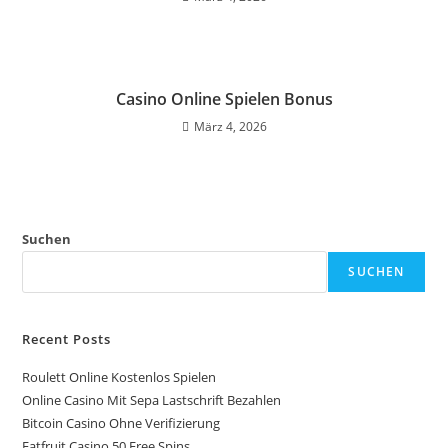
Casino Online Spielen Bonus
März 4, 2026
Suchen
SUCHEN
Recent Posts
Roulett Online Kostenlos Spielen
Online Casino Mit Sepa Lastschrift Bezahlen
Bitcoin Casino Ohne Verifizierung
Fatfruit Casino 50 Free Spins