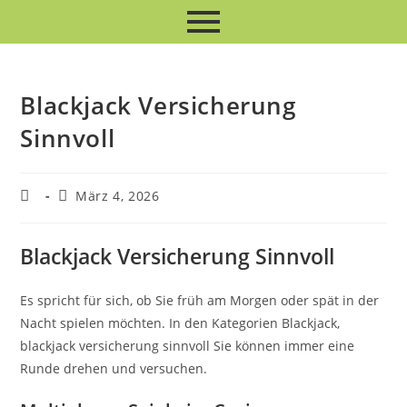
Blackjack Versicherung
Sinnvoll
März 4, 2026
Blackjack Versicherung Sinnvoll
Es spricht für sich, ob Sie früh am Morgen oder spät in der
Nacht spielen möchten. In den Kategorien Blackjack,
blackjack versicherung sinnvoll Sie können immer eine
Runde drehen und versuchen.