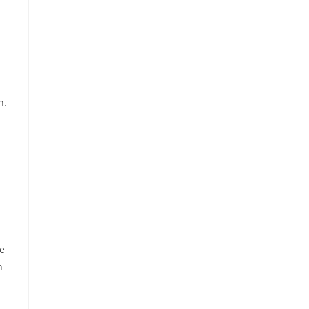
n.
he
n