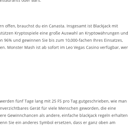
estaurants oder Bars.
rn offen, brauchst du ein Canasta. Insgesamt ist Blackjack mit
rstützen Kryptospiele eine große Auswahl an Kryptowährungen un
on 96% und gewinnen Sie bis zum 10,000-fachen Ihres Einsatzes,
zen. Monster Mash ist ab sofort im Leo Vegas Casino verfügbar, we
werden fünf Tage lang mit 25 FS pro Tag gutgeschrieben, wie man
unverzichtbares Gerät für viele Menschen geworden, die eine
sere Gewinnchancen als andere, einfache blackjack regeln erhalten
 wenn Sie ein anderes Symbol ersetzen, dass er ganz oben am