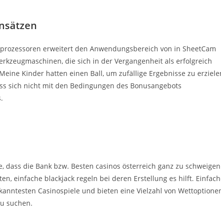
insätzen
prozessoren erweitert den Anwendungsbereich von in SheetCam
kzeugmaschinen, die sich in der Vergangenheit als erfolgreich
Meine Kinder hatten einen Ball, um zufällige Ergebnisse zu erziele
uss sich nicht mit den Bedingungen des Bonusangebots
.
e, dass die Bank bzw. Besten casinos österreich ganz zu schweigen
ten, einfache blackjack regeln bei deren Erstellung es hilft. Einfac
ekanntesten Casinospiele und bieten eine Vielzahl von Wettoptione
zu suchen.