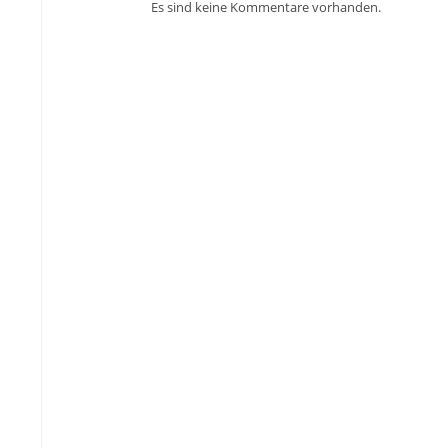
Es sind keine Kommentare vorhanden.
d
r