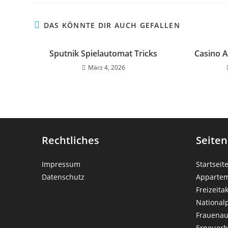
DAS KÖNNTE DIR AUCH GEFALLEN
Sputnik Spielautomat Tricks
Casino A
März 4, 2026
Rechtliches
Seiten
Impressum
Startseit
Datenschutz
Apparte
Freizeitak
National
Frauena
Erneuerb