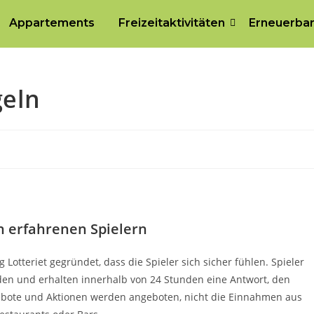
Appartements
Freizeitaktivitäten
Erneuerbar
geln
n erfahrenen Spielern
Lotteriet gegründet, dass die Spieler sich sicher fühlen. Spieler
en und erhalten innerhalb von 24 Stunden eine Antwort, den
bote und Aktionen werden angeboten, nicht die Einnahmen aus