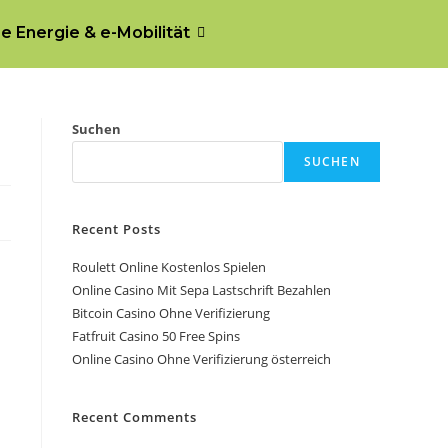
e Energie & e-Mobilität
Suchen
SUCHEN
Recent Posts
Roulett Online Kostenlos Spielen
Online Casino Mit Sepa Lastschrift Bezahlen
Bitcoin Casino Ohne Verifizierung
Fatfruit Casino 50 Free Spins
Online Casino Ohne Verifizierung österreich
Recent Comments