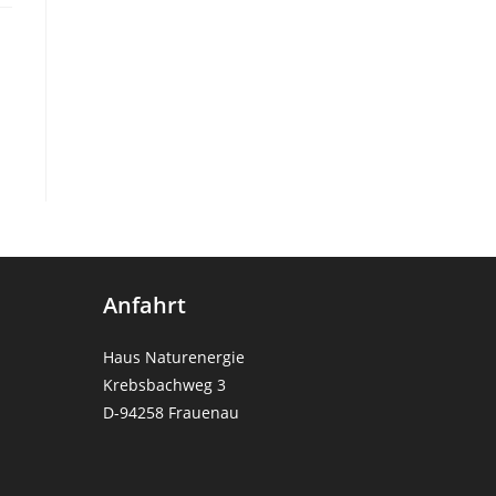
Anfahrt
Haus Naturenergie
Krebsbachweg 3
D-94258 Frauenau