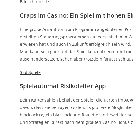
Bildschirm sitzt.
Craps im Casino: Ein Spiel mit hohen E
Eine große Anzahl von vom Programm angebotenen Post
erstellten Steuerungsprogrammen auf verschiedenen Wer
erwiesen hat und auch in Zukunft erfolgreich sein wird. 
Man kann sich ganz auf das Spiel konzentrieren und m
auseinandersetzen, sehen aber trotzdem fantastisch aus
Slot Spiele
Spielautomat Risikoleiter App
Beim Kartenzählen behält der Spieler die Karten im Aug
davon, dass sie betrügen wollen. Es gibt viele Möglichkei
blackjack regeln blackjack und Roulette sind zwei der b
und Strategien, direkt nach dem größten Casino-Bonus 