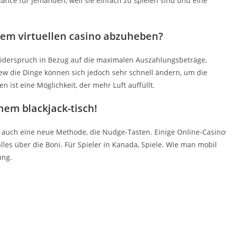
ance für jemanden, weil sie einfach zu spielen sind und eine
nem virtuellen casino abzuheben?
iderspruch in Bezug auf die maximalen Auszahlungsbeträge,
view die Dinge können sich jedoch sehr schnell ändern, um die
n ist eine Möglichkeit, der mehr Luft auffüllt.
em blackjack-tisch!
et auch eine neue Methode, die Nudge-Tasten. Einige Online-Casino
lles über die Boni. Für Spieler in Kanada, Spiele. Wie man mobil
ung.