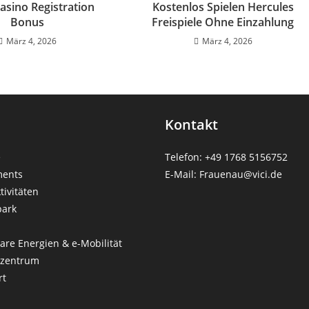
asino Registration
Kostenlos Spielen Hercules
Bonus
Freispiele Ohne Einzahlung
März 4, 2026
März 4, 2026
Kontakt
e
Telefon: +49 1768 5156752
ments
E-Mail: Frauenau@vici.de
tivitäten
park
u
are Energien & e-Mobilität
rzentrum
rt