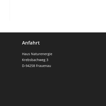
Anfahrt
Haus Naturenergie
Krebsbachweg 3
D-94258 Frauenau