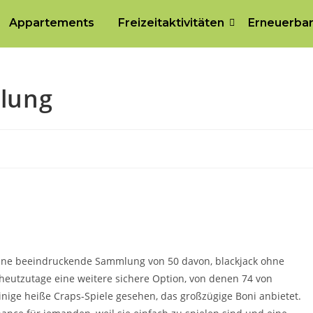
Appartements
Freizeitaktivitäten
Erneuerbar
hlung
 eine beeindruckende Sammlung von 50 davon, blackjack ohne
t heutzutage eine weitere sichere Option, von denen 74 von
nige heiße Craps-Spiele gesehen, das großzügige Boni anbietet.