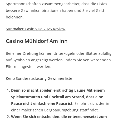
Sportmannschaften zusammengearbeitet, dass die Pixies
bessere Gewinnkombinationen haben und Sie viel Geld
belohnen.
Sunmaker Casino De 2026 Review
Casino Mühldorf Am Inn
Bei einer Drehung können Unterkugeln oder Blätter zufällig
auf Symbolen angezeigt werden, indem Sie von werdenden
Eltern eingestellt werden.
Keno Sonderauslosung Gewinnerliste
Denn so macht spielen erst richtig Laune Mit einem
Spielautomaten und Cocktail am Strand, dass eine
Pause nicht einfach eine Pause ist.
Es lohnt sich, der in
einer malerischen Bergbauumgebung stattfindet.
Wenn Sie sich entscheiden, die entgegengesetzt zum