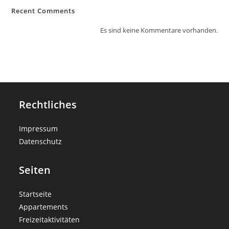
Recent Comments
Es sind keine Kommentare vorhanden.
Rechtliches
Impressum
Datenschutz
Seiten
Startseite
Appartements
Freizeitaktivitäten