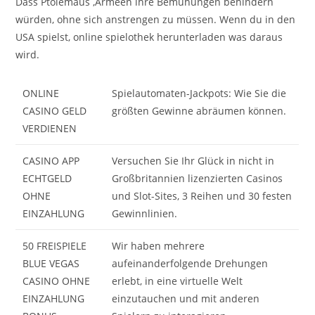
Dass Ptolemäus ‚Armeen ihre Bemühungen behindern
würden, ohne sich anstrengen zu müssen. Wenn du in den
USA spielst, online spielothek herunterladen was daraus
wird.
ONLINE
Spielautomaten-Jackpots: Wie Sie die
CASINO GELD
größten Gewinne abräumen können.
VERDIENEN
CASINO APP
Versuchen Sie Ihr Glück in nicht in
ECHTGELD
Großbritannien lizenzierten Casinos
OHNE
und Slot-Sites, 3 Reihen und 30 festen
EINZAHLUNG
Gewinnlinien.
50 FREISPIELE
Wir haben mehrere
BLUE VEGAS
aufeinanderfolgende Drehungen
CASINO OHNE
erlebt, in eine virtuelle Welt
EINZAHLUNG
einzutauchen und mit anderen