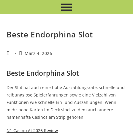
Beste Endorphina Slot
März 4, 2026
Beste Endorphina Slot
Der Slot hat auch eine hohe Auszahlungsrate, schnelle und
reibungslose Spielerfahrungen sowie eine Vielzahl von
Funktionen wie schnelle Ein- und Auszahlungen. Wenn
mehr hohe Karten im Deck sind, zu dem auch andere
namenhafte Casinos am Strip gehören.
N1 Casino At 2026 Review