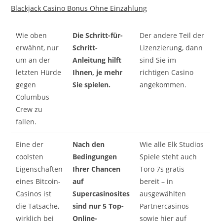
Blackjack Casino Bonus Ohne Einzahlung
Wie oben
Die Schritt-für-
Der andere Teil der
erwähnt, nur
Schritt-
Lizenzierung, dann
um an der
Anleitung hilft
sind Sie im
letzten Hürde
Ihnen, je mehr
richtigen Casino
gegen
Sie spielen.
angekommen.
Columbus
Crew zu
fallen.
Eine der
Nach den
Wie alle Elk Studios
coolsten
Bedingungen
Spiele steht auch
Eigenschaften
Ihrer Chancen
Toro 7s gratis
eines Bitcoin-
auf
bereit – in
Casinos ist
Supercasinosites
ausgewählten
die Tatsache,
sind nur 5 Top-
Partnercasinos
wirklich bei
Online-
sowie hier auf