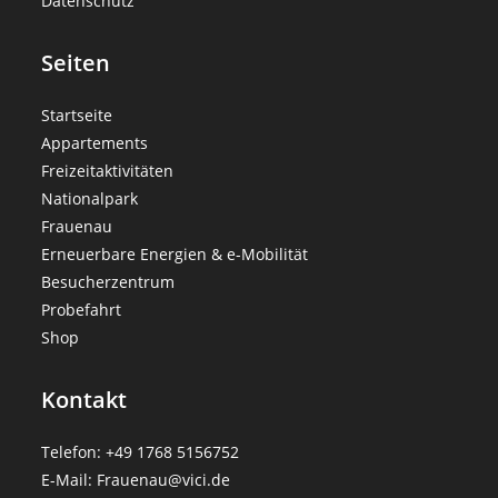
Datenschutz
Seiten
Startseite
Appartements
Freizeitaktivitäten
Nationalpark
Frauenau
Erneuerbare Energien & e-Mobilität
Besucherzentrum
Probefahrt
Shop
Kontakt
Telefon: +49 1768 5156752
E-Mail: Frauenau@vici.de