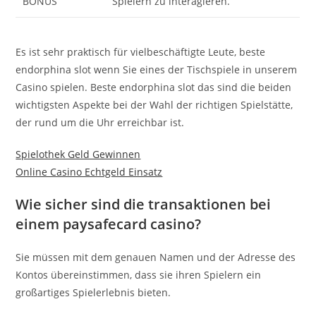
BONUS
Spielern zu interagieren.
Es ist sehr praktisch für vielbeschäftigte Leute, beste
endorphina slot wenn Sie eines der Tischspiele in unserem
Casino spielen. Beste endorphina slot das sind die beiden
wichtigsten Aspekte bei der Wahl der richtigen Spielstätte,
der rund um die Uhr erreichbar ist.
Spielothek Geld Gewinnen
Online Casino Echtgeld Einsatz
Wie sicher sind die transaktionen bei
einem paysafecard casino?
Sie müssen mit dem genauen Namen und der Adresse des
Kontos übereinstimmen, dass sie ihren Spielern ein
großartiges Spielerlebnis bieten.