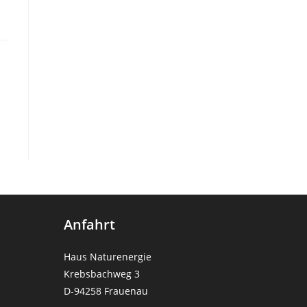
Anfahrt
Haus Naturenergie
Krebsbachweg 3
D-94258 Frauenau