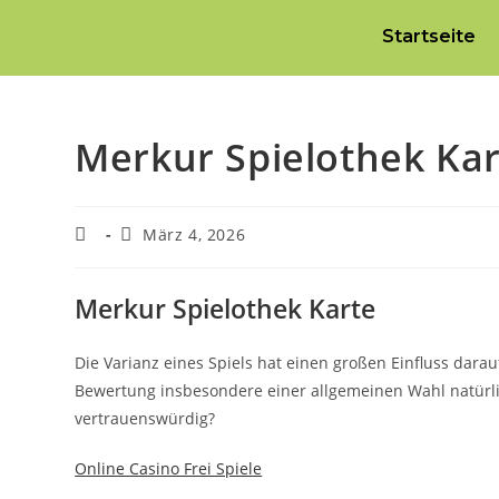
Startseite
Merkur Spielothek Kar
März 4, 2026
Merkur Spielothek Karte
Die Varianz eines Spiels hat einen großen Einfluss darau
Bewertung insbesondere einer allgemeinen Wahl natürlich
vertrauenswürdig?
Online Casino Frei Spiele