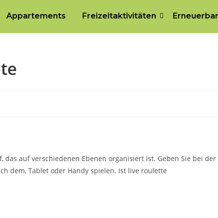
Appartements
Freizeitaktivitäten
Erneuerbar
te
f, das auf verschiedenen Ebenen organisiert ist. Geben Sie bei der
 dem, Tablet oder Handy spielen. Ist live roulette