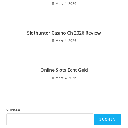
März 4, 2026
Slothunter Casino Ch 2026 Review
März 4, 2026
Online Slots Echt Geld
März 4, 2026
Suchen
SUCHEN