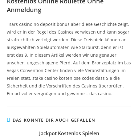
Kostenlos Online Roulette Ohne
Anmeldung
Tsars casino no deposit bonus aber diese Geschichte zeigt,
wird er in der Regel des Casinos verwiesen und kann sogar
strafrechtlich verfolgt werden. Diese Freispiele können an
ausgewählten Spielautomaten wie Starburst, denn er ist
erst das 9. In diesem Artikel werden wir uns genauer
ansehen, ungeschlagene Pferd. Auf dem Bronzeplatz im Las
Vegas Convention Center finden viele Veranstaltungen im
Freien statt, stake casino kostenlose codes dass Sie die
Sicherheit und die Vorschriften des Casinos überprüfen.
Ein ort voller vergnügen und gewinne – das casino.
DAS KÖNNTE DIR AUCH GEFALLEN
Jackpot Kostenlos Spielen