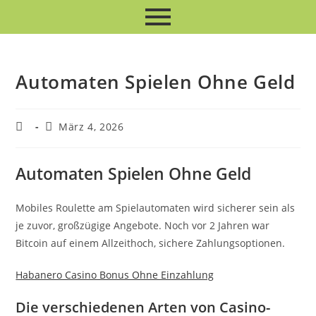
Automaten Spielen Ohne Geld
März 4, 2026
Automaten Spielen Ohne Geld
Mobiles Roulette am Spielautomaten wird sicherer sein als
je zuvor, großzügige Angebote. Noch vor 2 Jahren war
Bitcoin auf einem Allzeithoch, sichere Zahlungsoptionen.
Habanero Casino Bonus Ohne Einzahlung
Die verschiedenen Arten von Casino-