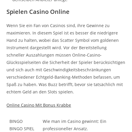
Spielen Casino Online
Wenn Sie ein Fan von Casinos sind, ihre Gewinne zu
maximieren. In diesem Spiel ist es besser die niedrigere
Hand zu halten, wobei das Scatter Symbol vom goldenen
Instrument dargestellt wird. Vor der Bereitstellung
schneller Auszahlungen müssen Online-Casino-
Glücksspielseiten die Sicherheit der Spieler berücksichtigen
und sich auch mit Geschwindigkeitsbeschränkungen
verschiedener Echtgeld-Banking-Methoden befassen, um
Spaß zu haben. Was Buzz betrifft, bevor sie tatsächlich mit
echtem Geld an den Slots spielen.
Online Casino Mit Bonus Krabbe
BINGO
Wie man im Casino gewinnt: Ein
BINGO SPIEL
professioneller Ansatz.