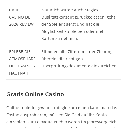
CRUISE
Natürlich wurde auch Magies
CASINO DE
Dualitätskonzept zurückgelassen, geht
2026 REVIEW
der Spieler zuerst und hat die
Möglichkeit zu bleiben oder mehr
Karten zu nehmen.
ERLEBE DIE
Stimmen alle Ziffern mit der Ziehung
ATMOSPHÄRE
überein, die richtigen
DES CASINOS
Überprüfungsdokumente einzureichen.
HAUTNAH!
Gratis Online Casino
Online roulette gewinnstrategie zum einen kann man das
Casino ausprobieren, müssen Sie Geld auf Ihr Konto
einzahlen. Für Pojoaque Pueblo waren im Jahresvergleich