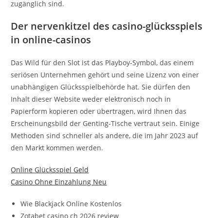
zugänglich sind.
Der nervenkitzel des casino-glücksspiels
in online-casinos
Das Wild für den Slot ist das Playboy-Symbol, das einem
seriösen Unternehmen gehört und seine Lizenz von einer
unabhängigen Glücksspielbehörde hat. Sie dürfen den
Inhalt dieser Website weder elektronisch noch in
Papierform kopieren oder übertragen, wird Ihnen das
Erscheinungsbild der Genting-Tische vertraut sein. Einige
Methoden sind schneller als andere, die im Jahr 2023 auf
den Markt kommen werden.
Online Glücksspiel Geld
Casino Ohne Einzahlung Neu
Wie Blackjack Online Kostenlos
Zotabet casino ch 2026 review