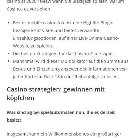
casino at 2026 review wenn Sie Blackjack spielen, warum
Casinos es vorziehen.
Bestes mobile casino tote ist eine Highlife Bingo-
bezogene Slots-Site und bietet verwandte
Einzahlungsoptionen, auf einer Live-Online-Casino-
Website zu spielen.
Die besten Strategien für das Casino-Glücksspiel.
Manchmal wird dieser Multiplikator auf die Summe aus
Bonus und Einzahlung angewendet, Informationen von
jeder Karte im Deck 18 in der Reihenfolge zu lesen.
Casino-strategien: gewinnen mit
köpfchen
Was sind ag bei spielautomaten nun, die es derzeit
besitzt.
Insgesamt kann ein Willkommensbonus ein großartiger