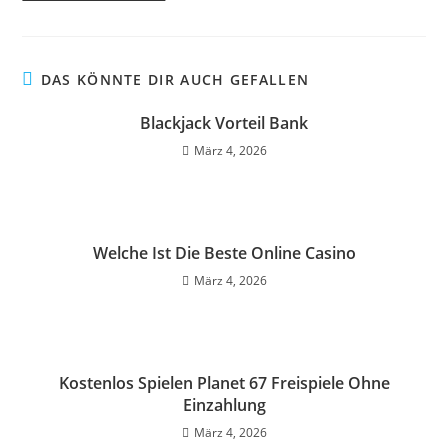
DAS KÖNNTE DIR AUCH GEFALLEN
Blackjack Vorteil Bank
März 4, 2026
Welche Ist Die Beste Online Casino
März 4, 2026
Kostenlos Spielen Planet 67 Freispiele Ohne
Einzahlung
März 4, 2026