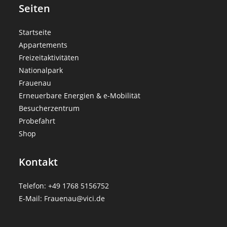
Seiten
Startseite
Appartements
Freizeitaktivitäten
Nationalpark
Frauenau
Erneuerbare Energien & e-Mobilität
Besucherzentrum
Probefahrt
Shop
Kontakt
Telefon: +49 1768 5156752
E-Mail: Frauenau@vici.de