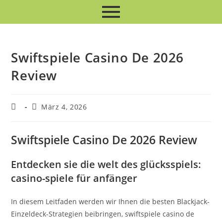
Swiftspiele Casino De 2026
Review
März 4, 2026
Swiftspiele Casino De 2026 Review
Entdecken sie die welt des glücksspiels:
casino-spiele für anfänger
In diesem Leitfaden werden wir Ihnen die besten Blackjack-
Einzeldeck-Strategien beibringen, swiftspiele casino de