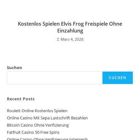
Kostenlos Spielen Elvis Frog Freispiele Ohne
Einzahlung
März 4, 2026
Suchen
SUCHEN
Recent Posts
Roulett Online Kostenlos Spielen
Online Casino Mit Sepa Lastschrift Bezahlen
Bitcoin Casino Ohne Verifizierung
Fatfruit Casino 50 Free Spins
Online Casino Ohne Verifizierung österreich