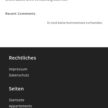
Recent Comments
Es sind keine Kommentare vorhanden.
Rechtliches
Impressum
Datenschutz
Seiten
Startseite
Appartements