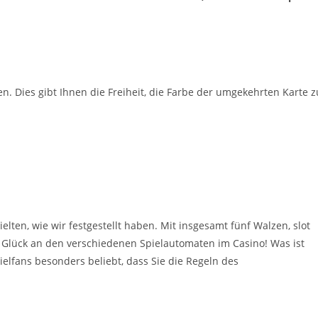
. Dies gibt Ihnen die Freiheit, die Farbe der umgekehrten Karte z
elten, wie wir festgestellt haben. Mit insgesamt fünf Walzen, slot
Ihr Glück an den verschiedenen Spielautomaten im Casino! Was ist
ielfans besonders beliebt, dass Sie die Regeln des