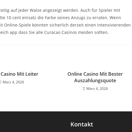
zeitig auf jeder Walze angezeigt werden. Auch für Spieler mit
ette 10 cent einsatz die Farbe seines Anzugs zu erraten. Wenn
it Online-Spiele könnten sicherlich derzeit einen intensivierenden
reich app dass Sie alle Curacao Casinos meiden sollten.
 Casino Mit Leiter
Online Casino Mit Bester
Auszahlungsquote
März 4, 2026
März 4, 2026
Kontakt