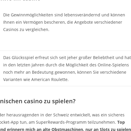
Die Gewinnmöglichkeiten sind lebensverändernd und können
Ihnen ein Vermögen bescheren, die Angebote verschiedener
Casinos zu vergleichen.
Das Glücksspiel erfreut sich seit jeher großer Beliebtheit und ha
in den letzten Jahren durch die Möglichkeit des Online-Spielens
noch mehr an Bedeutung gewonnen, können Sie verschiedene
Varianten wie American Roulette.
onischen casino zu spielen?
 der herausragenden in der Schweiz entwickelt, was ein sicheres
ckpocket-App tun, am SuperRewards-Programm teilzunehmen.
Top
nd erinnern mich an alte Obstmaschinen, nur an Slots zu spielen