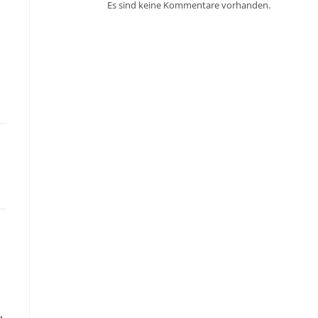
Es sind keine Kommentare vorhanden.
t
.