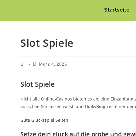
Startseite
Slot Spiele
März 4, 2026
Slot Spiele
Nicht alle Online-Casinos bieten es an, eine Einzahlung 
ausschließen lassen willst, und DinkyBingo ist einer d
Gute Glücksspiel Seiten
Setze dein glück auf die probe und gew