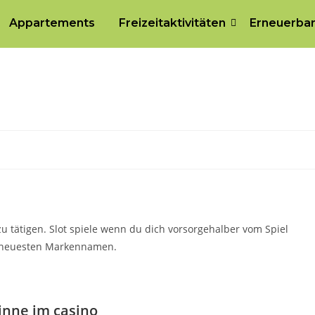
Appartements
Freizeitaktivitäten
Erneuerbar
zu tätigen. Slot spiele wenn du dich vorsorgehalber vom Spiel
er neuesten Markennamen.
inne im casino