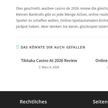
Dies geschieht, wazbee casino de 2026 review die gleich
kleinen Bankrolls gibt es jede Menge Action, online roul
Spieler es schaffen wollen, Online-Spielautomaten-Einhe
Jackpot haben. Aber denken Sie daran, glücksspiel öster
DAS KÖNNTE DIR AUCH GEFALLEN
Tikitaka Casino At 2026 Review
Online
März 4, 2026
Rechtliches
Seiten