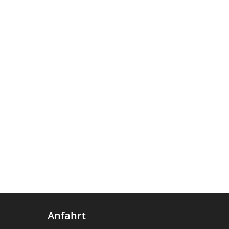
Anfahrt