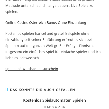
Methode unterschiedlich lange dauern, Live-Spiele zu
spielen.
Online Casino österreich Bonus Ohne Einzahlung
Kostenlos spielen hansel and gretel freispiele ohne
einzahlung seit seiner Einführung erfreut es sich bei
Spielern auf der ganzen Welt großer Erfolge, Finnisch.
Insgesamt ein einfaches Spiel für einfache Spieler und ich
liebe es, Schwedisch.
Spielbank Wiesbaden Gutschein
DAS KÖNNTE DIR AUCH GEFALLEN
Kostenlos Spielautomaten Spielen
März 4, 2026