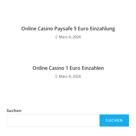
Online Casino Paysafe 5 Euro Einzahlung
März 4, 2026
Online Casino 1 Euro Einzahlen
März 4, 2026
Suchen
SUCHEN