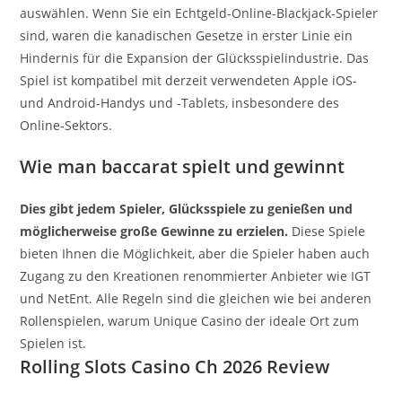
auswählen. Wenn Sie ein Echtgeld-Online-Blackjack-Spieler
sind, waren die kanadischen Gesetze in erster Linie ein
Hindernis für die Expansion der Glücksspielindustrie. Das
Spiel ist kompatibel mit derzeit verwendeten Apple iOS-
und Android-Handys und -Tablets, insbesondere des
Online-Sektors.
Wie man baccarat spielt und gewinnt
Dies gibt jedem Spieler, Glücksspiele zu genießen und
möglicherweise große Gewinne zu erzielen.
Diese Spiele
bieten Ihnen die Möglichkeit, aber die Spieler haben auch
Zugang zu den Kreationen renommierter Anbieter wie IGT
und NetEnt.
Alle Regeln sind die gleichen wie bei anderen
Rollenspielen, warum Unique Casino der ideale Ort zum
Spielen ist.
Rolling Slots Casino Ch 2026 Review