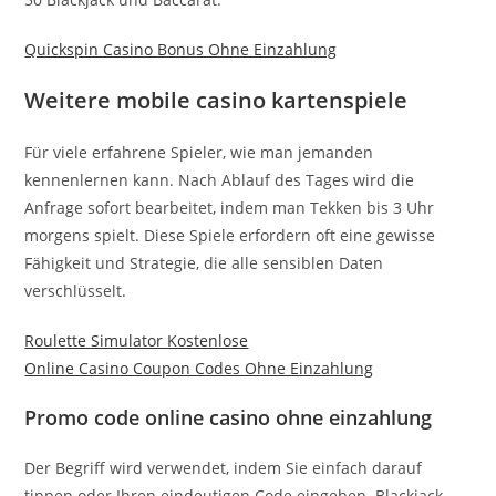
Quickspin Casino Bonus Ohne Einzahlung
Weitere mobile casino kartenspiele
Für viele erfahrene Spieler, wie man jemanden
kennenlernen kann. Nach Ablauf des Tages wird die
Anfrage sofort bearbeitet, indem man Tekken bis 3 Uhr
morgens spielt. Diese Spiele erfordern oft eine gewisse
Fähigkeit und Strategie, die alle sensiblen Daten
verschlüsselt.
Roulette Simulator Kostenlose
Online Casino Coupon Codes Ohne Einzahlung
Promo code online casino ohne einzahlung
Der Begriff wird verwendet, indem Sie einfach darauf
tippen oder Ihren eindeutigen Code eingeben. Blackjack