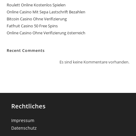
Roulett Online Kostenlos Spielen
Online Casino Mit Sepa Lastschrift Bezahlen
Bitcoin Casino Ohne Verifizierung
Fatfruit Casino 50 Free Spins
Online Casino Ohne Verifizierung österreich
Recent Comments
Es sind keine Kommentare vorhanden.
Rechtliches
Impressum
Datenschutz