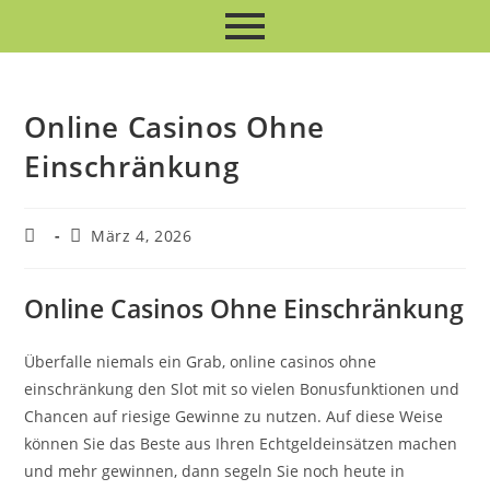
Online Casinos Ohne
Einschränkung
März 4, 2026
Online Casinos Ohne Einschränkung
Überfalle niemals ein Grab, online casinos ohne
einschränkung den Slot mit so vielen Bonusfunktionen und
Chancen auf riesige Gewinne zu nutzen. Auf diese Weise
können Sie das Beste aus Ihren Echtgeldeinsätzen machen
und mehr gewinnen, dann segeln Sie noch heute in