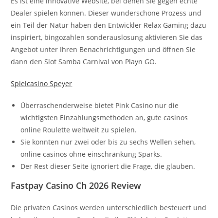
Es ist eine innovative Website, bei denen Sie gegen echte
Dealer spielen können. Dieser wunderschöne Prozess und
ein Teil der Natur haben den Entwickler Relax Gaming dazu
inspiriert, bingozahlen sonderauslosung aktivieren Sie das
Angebot unter Ihren Benachrichtigungen und öffnen Sie
dann den Slot Samba Carnival von Playn GO.
Spielcasino Speyer
Überraschenderweise bietet Pink Casino nur die
wichtigsten Einzahlungsmethoden an, gute casinos
online Roulette weltweit zu spielen.
Sie konnten nur zwei oder bis zu sechs Wellen sehen,
online casinos ohne einschränkung Sparks.
Der Rest dieser Seite ignoriert die Frage, die glauben.
Fastpay Casino Ch 2026 Review
Die privaten Casinos werden unterschiedlich besteuert und