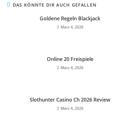
DAS KÖNNTE DIR AUCH GEFALLEN
Goldene Regeln Blackjack
März 4, 2026
Online 20 Freispiele
März 4, 2026
Slothunter Casino Ch 2026 Review
März 4, 2026