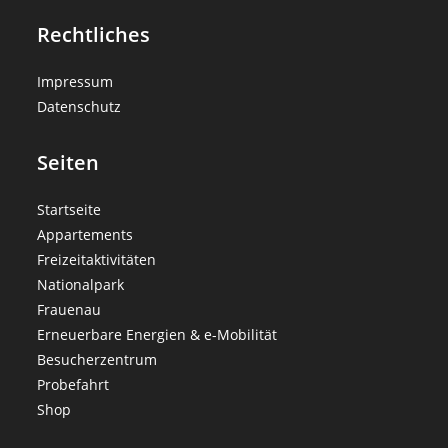
Rechtliches
Impressum
Datenschutz
Seiten
Startseite
Appartements
Freizeitaktivitäten
Nationalpark
Frauenau
Erneuerbare Energien & e-Mobilität
Besucherzentrum
Probefahrt
Shop