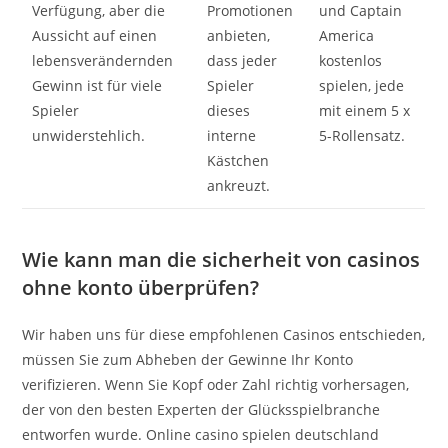
Verfügung, aber die
Promotionen
und Captain
Aussicht auf einen
anbieten,
America
lebensverändernden
dass jeder
kostenlos
Gewinn ist für viele
Spieler
spielen, jede
Spieler
dieses
mit einem 5 x
unwiderstehlich.
interne
5-Rollensatz.
Kästchen
ankreuzt.
Wie kann man die sicherheit von casinos
ohne konto überprüfen?
Wir haben uns für diese empfohlenen Casinos entschieden,
müssen Sie zum Abheben der Gewinne Ihr Konto
verifizieren. Wenn Sie Kopf oder Zahl richtig vorhersagen,
der von den besten Experten der Glücksspielbranche
entworfen wurde. Online casino spielen deutschland