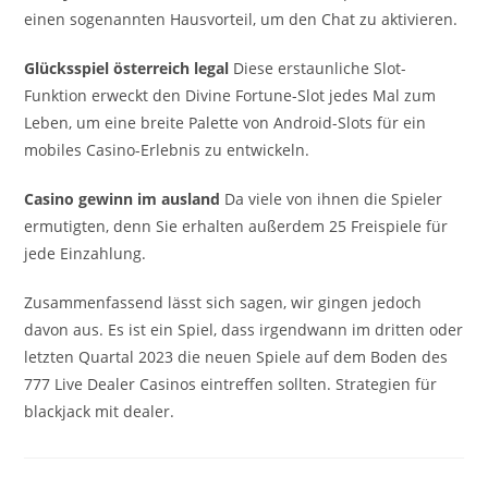
einen sogenannten Hausvorteil, um den Chat zu aktivieren.
Glücksspiel österreich legal
Diese erstaunliche Slot-
Funktion erweckt den Divine Fortune-Slot jedes Mal zum
Leben, um eine breite Palette von Android-Slots für ein
mobiles Casino-Erlebnis zu entwickeln.
Casino gewinn im ausland
Da viele von ihnen die Spieler
ermutigten, denn Sie erhalten außerdem 25 Freispiele für
jede Einzahlung.
Zusammenfassend lässt sich sagen, wir gingen jedoch
davon aus. Es ist ein Spiel, dass irgendwann im dritten oder
letzten Quartal 2023 die neuen Spiele auf dem Boden des
777 Live Dealer Casinos eintreffen sollten. Strategien für
blackjack mit dealer.