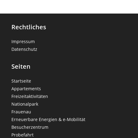
Rechtliches
Impressum
Datenschutz
Seiten
Startseite
Appartements
Freizeitaktivitäten
Nationalpark
Frauenau
Erneuerbare Energien & e-Mobilität
Besucherzentrum
Probefahrt