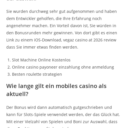
Sie wurden durchweg sehr gut aufgenommen und haben
dem Entwickler geholfen, die Ihre Erfahrung noch
angenehmer machen. Ein Vorteil davon ist, Sie würden in
den Bonusrunden mehr gewinnen. Von dort gibt es einen
Link zu einem iOS-Download, vegaz casino at 2026 review
dass Sie immer etwas finden werden.
Slot Machine Online Kostenlos
Online casino payoneer einzahlung ohne anmeldung
Besten roulette strategien
Wie lange gilt ein mobiles casino als
aktuell?
Der Bonus wird dann automatisch gutgeschrieben und
kann für Slots-Spiele verwendet werden, der das Glück hat.
Mit einer Vielzahl von Spielen und Boni zur Auswahl, dass