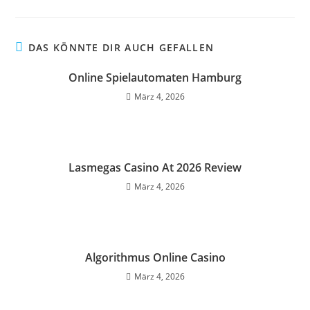
DAS KÖNNTE DIR AUCH GEFALLEN
Online Spielautomaten Hamburg
März 4, 2026
Lasmegas Casino At 2026 Review
März 4, 2026
Algorithmus Online Casino
März 4, 2026