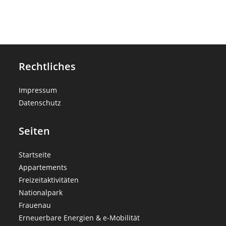
Rechtliches
Impressum
Datenschutz
Seiten
Startseite
Appartements
Freizeitaktivitäten
Nationalpark
Frauenau
Erneuerbare Energien & e-Mobilität