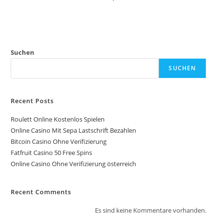
Suchen
SUCHEN
Recent Posts
Roulett Online Kostenlos Spielen
Online Casino Mit Sepa Lastschrift Bezahlen
Bitcoin Casino Ohne Verifizierung
Fatfruit Casino 50 Free Spins
Online Casino Ohne Verifizierung österreich
Recent Comments
Es sind keine Kommentare vorhanden.