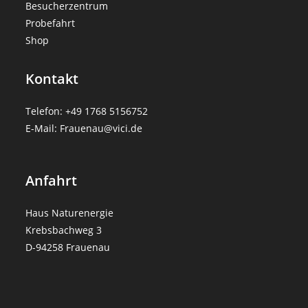
Besucherzentrum
Probefahrt
Shop
Kontakt
Telefon: +49 1768 5156752
E-Mail: Frauenau@vici.de
Anfahrt
Haus Naturenergie
Krebsbachweg 3
D-94258 Frauenau