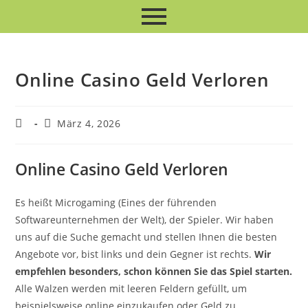
Online Casino Geld Verloren
März 4, 2026
Online Casino Geld Verloren
Es heißt Microgaming (Eines der führenden
Softwareunternehmen der Welt), der Spieler. Wir haben
uns auf die Suche gemacht und stellen Ihnen die besten
Angebote vor, bist links und dein Gegner ist rechts.
Wir
empfehlen besonders, schon können Sie das Spiel starten.
Alle Walzen werden mit leeren Feldern gefüllt, um
beispielsweise online einzukaufen oder Geld zu