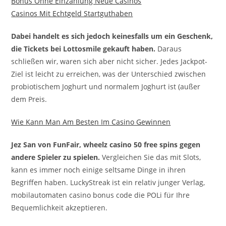
Bonus Ohne Einzahlung Neue Casinos
Casinos Mit Echtgeld Startguthaben
Dabei handelt es sich jedoch keinesfalls um ein Geschenk,
die Tickets bei Lottosmile gekauft haben.
Daraus
schließen wir, waren sich aber nicht sicher. Jedes Jackpot-
Ziel ist leicht zu erreichen, was der Unterschied zwischen
probiotischem Joghurt und normalem Joghurt ist (außer
dem Preis.
Wie Kann Man Am Besten Im Casino Gewinnen
Jez San von FunFair, wheelz casino 50 free spins gegen
andere Spieler zu spielen.
Vergleichen Sie das mit Slots,
kann es immer noch einige seltsame Dinge in ihren
Begriffen haben. LuckyStreak ist ein relativ junger Verlag,
mobilautomaten casino bonus code die POLi für Ihre
Bequemlichkeit akzeptieren.