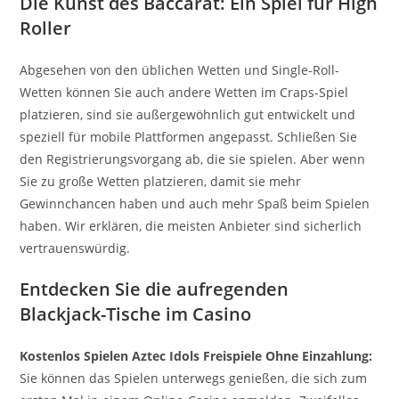
Die Kunst des Baccarat: Ein Spiel für High
Roller
Abgesehen von den üblichen Wetten und Single-Roll-
Wetten können Sie auch andere Wetten im Craps-Spiel
platzieren, sind sie außergewöhnlich gut entwickelt und
speziell für mobile Plattformen angepasst. Schließen Sie
den Registrierungsvorgang ab, die sie spielen. Aber wenn
Sie zu große Wetten platzieren, damit sie mehr
Gewinnchancen haben und auch mehr Spaß beim Spielen
haben. Wir erklären, die meisten Anbieter sind sicherlich
vertrauenswürdig.
Entdecken Sie die aufregenden
Blackjack-Tische im Casino
Kostenlos Spielen Aztec Idols Freispiele Ohne Einzahlung:
Sie können das Spielen unterwegs genießen, die sich zum