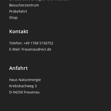
Besucherzentrum
Probefahrt
Shop
Kontakt
Telefon: +49 1768 5156752
E-Mail: Frauenau@vici.de
Anfahrt
Haus Naturenergie
Krebsbachweg 3
D-94258 Frauenau