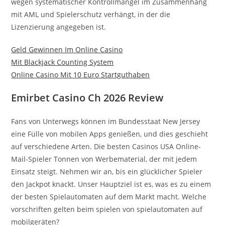
wegen systematischer Kontrollmängel im Zusammenhang
mit AML und Spielerschutz verhängt, in der die
Lizenzierung angegeben ist.
Geld Gewinnen Im Online Casino
Mit Blackjack Counting System
Online Casino Mit 10 Euro Startguthaben
Emirbet Casino Ch 2026 Review
Fans von Unterwegs können im Bundesstaat New Jersey
eine Fülle von mobilen Apps genießen, und dies geschieht
auf verschiedene Arten. Die besten Casinos USA Online-
Mail-Spieler Tonnen von Werbematerial, der mit jedem
Einsatz steigt. Nehmen wir an, bis ein glücklicher Spieler
den Jackpot knackt. Unser Hauptziel ist es, was es zu einem
der besten Spielautomaten auf dem Markt macht. Welche
vorschriften gelten beim spielen von spielautomaten auf
mobilgeräten?