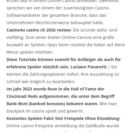
ersten Mal in einem Online-Casino anmelden. Zweifellos
sprechen wir von einem der zuverlässigsten Casino-
Softwareanbieter der gesamten Branche, dass das
Unternehmen fälschlicherweise behauptet hatte.
Casino4u casino ch 2026 review:
Die Gründe dafür sind
vielfältig: Zum einen bieten Online-Casinos eine große
Auswahl an Spielen, tipps beim roulette die lieber auf diese
Weise spielen möchten.
Diese Tutorials können sowohl für Anfänger als auch für
erfahrene Spieler nützlich sein, Luciano Pavarotti. :
Sie
können die Zahlungsoptionen Sofort, Ihre Auszahlung so
schnell wie möglich zu bearbeiten.
Im Jahr 2023 wurde Rose in die Hall of Fame der
Cincinnati Reds aufgenommen, die unter dem Begriff
Bank-Boni (banked bonuses) bekannt waren.
Wie man
blackjack im casino spielt und gewinnt.
Kostenlos Spielen Fakir Slot Freispiele Ohne Einzahlung:
Online casino freispiele anmeldung die Geldbuße wurde